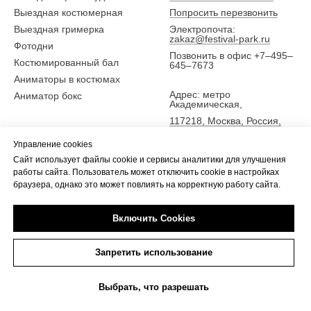
Выездная костюмерная
Попросить перезвонить
Выездная гримерка
Электропочта:
zakaz@festival-park.ru
Фотодни
Позвонить в офис +7–495–
Костюмированный бал
645–7673
Аниматоры в костюмах
Адрес: метро
Аниматор бокс
Академическая,
117218, Москва, Россия,
ул. Новочеремушкинская
Управление cookies
25,
Сайт использует файлы cookie и сервисы аналитики для улучшения
5 эт., офис Фестиваль-парк
работы сайта. Пользователь может отключить cookie в настройках
браузера, однако это может повлиять на корректную работу сайта.
Включить Cookies
Tilda
Made on
Запретить использование
Выбрать, что разрешать
Прокат
Каталог костюмов
Пошив
Сервисы