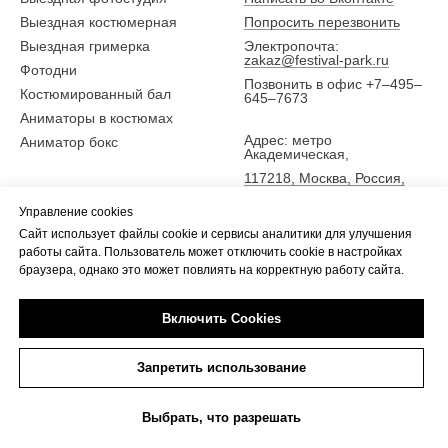
Выездная костюмерная
Попросить перезвонить
Выездная гримерка
Электропочта:
zakaz@festival-park.ru
Фотодни
Позвонить в офис +7–495–
Костюмированный бал
645–7673
Аниматоры в костюмах
Адрес: метро
Аниматор бокс
Академическая,
117218, Москва, Россия,
ул. Новочеремушкинская
Управление cookies
25,
Сайт использует файлы cookie и сервисы аналитики для улучшения
5 эт., офис Фестиваль-парк
работы сайта. Пользователь может отключить cookie в настройках
браузера, однако это может повлиять на корректную работу сайта.
Включить Cookies
Tilda
Made on
Запретить использование
Выбрать, что разрешать
Прокат
Каталог костюмов
Пошив
Сервисы