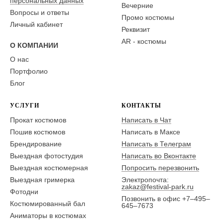
персональных данных
Вечерние
Вопросы и ответы
Промо костюмы
Личный кабинет
Реквизит
AR - костюмы
О КОМПАНИИ
О нас
Портфолио
Блог
УСЛУГИ
КОНТАКТЫ
Прокат костюмов
Написать в Чат
Пошив костюмов
Написать в Максе
Брендирование
Написать в Телеграм
Выездная фотостудия
Написать во Вконтакте
Выездная костюмерная
Попросить перезвонить
Выездная гримерка
Электропочта:
zakaz@festival-park.ru
Фотодни
Позвонить в офис +7–495–
Костюмированный бал
645–7673
Аниматоры в костюмах