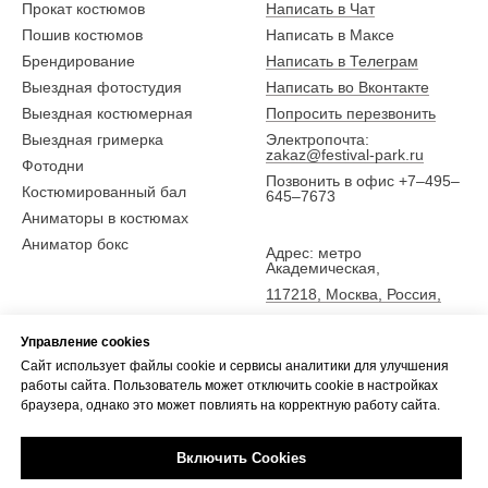
Прокат костюмов
Написать в Чат
Пошив костюмов
Написать в Максе
Брендирование
Написать в Телеграм
Выездная фотостудия
Написать во Вконтакте
Выездная костюмерная
Попросить перезвонить
Выездная гримерка
Электропочта:
zakaz@festival-park.ru
Фотодни
Позвонить в офис +7–495–
Костюмированный бал
645–7673
Аниматоры в костюмах
Аниматор бокс
Адрес: метро
Академическая,
117218, Москва, Россия,
ул. Новочеремушкинская
25,
Управление cookies
5 эт., офис Фестиваль-парк
Сайт использует файлы cookie и сервисы аналитики для улучшения
работы сайта. Пользователь может отключить cookie в настройках
браузера, однако это может повлиять на корректную работу сайта.
Включить Cookies