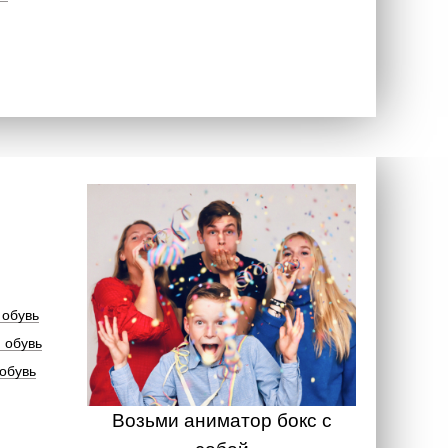
 обувь
 обувь
обувь
Возьми аниматор бокс с