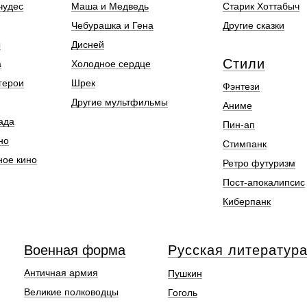
чудес
Маша и Медведь
Старик Хоттабыч
Чебурашка и Гена
Другие сказки
ы
Дисней
Стили
а
Холодное сердце
герои
Шрек
Фэнтези
Другие мультфильмы
Аниме
ада
Пин-ап
но
Стимпанк
ное кино
Ретро футуризм
Пост-апокалипсис
Киберпанк
Военная форма
Русская литератур
Античная армия
Пушкин
Великие полководцы
Гоголь