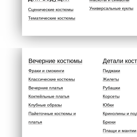
Универсальные куклы
Сценические костюмы
Тематические костюмы
Вечерние костюмы
Детали кос
Фраки и смокинги
Пиджаки
Классические костюмы
Жилеты
Вечерние платья
Рубашки
Коктейльные платья
Корсеты
Клубные образы
Юбки
Пайеточные костюмы и
Кринолины и по
платья
Брюки
Плащи и мантии