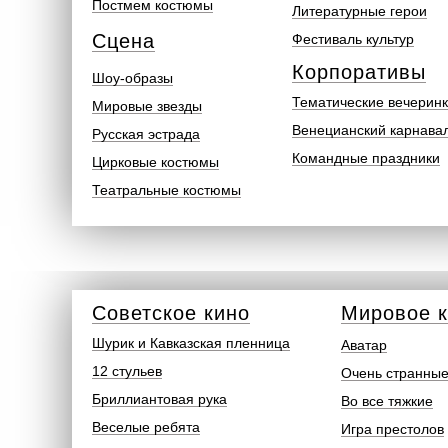
Постмем костюмы
Литературные герои
Сцена
Фестиваль культур
Корпоративы
Шоу-образы
Тематические вечерин
Мировые звезды
Венецианский карнава
Русская эстрада
Командные праздники
Цирковые костюмы
Театральные костюмы
Советское кино
Мировое 
Шурик и Кавказская пленница
Аватар
12 стульев
Очень странные
Бриллиантовая рука
Во все тяжкие
Веселые ребята
Игра престолов