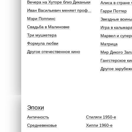
Вечера на Хуторе близ Диканьки
Алиса в стране 
Иван Васильевич меняет проф...
Гарри Поттер
Мэри Поппинс
Звездные воин
Свадьба в Малиновке
Игра в кальмар
Три мушкетера
Марвел и супер
Формула любви
Матрица
Другое отечественное кино
Мир Дикого Зап
Гангстерское ки
Другое зарубеж
Эпохи
Античность
Стиляги 1950-е
Средневековье
Хиппи 1960-е