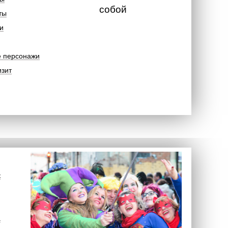
собой
ты
и
е персонажи
изит
к
а