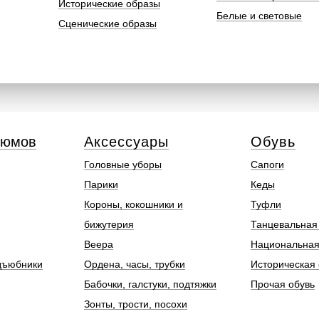
Исторические образы
Белые и световые
Сценические образы
тюмов
Аксессуары
Обувь
Головные уборы
Сапоги
Парики
Кеды
Короны, кокошники и
Туфли
бижутерия
Танцевальная
Веера
Национальная
дъюбники
Ордена, часы, трубки
Историческая 
Бабочки, галстуки, подтяжки
Прочая обувь
Зонты, трости, посохи