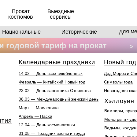
Прокат
Выездные
костюмов
сервисы
Для ме
Национальные
Исторические
 годовой тариф на прокат
>
в
Календарные праздники
Новый год
14.02 — День всех влюбленных
Дед Мороз и Сн
Февраль — Китайский Новый год
Символы года
23.02 — День защитника Отечества
Новогодняя ска
08.03 — Международный женский день
Хэллоуин
Март — Масленица
Вампиры, призр
Апрель — Пасха
Монстры и чуд
ытия
12.04 — День космонавтики
Ведьмы, колдун
01.05 — Праздник весны и труда
Демоны и анге