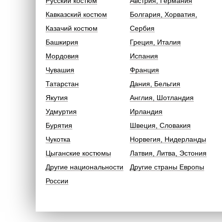
Русский костюм
Австрия, Германия
Кавказский костюм
Болгария, Хорватия,
Казачий костюм
Сербия
Башкирия
Греция, Италия
Мордовия
Испания
Чувашия
Франция
Татарстан
Дания, Бельгия
Якутия
Англия, Шотландия
Удмуртия
Ирландия
Бурятия
Швеция, Словакия
Чукотка
Норвегия, Нидерланды
Цыганские костюмы
Латвия, Литва, Эстония
Другие национальности
Другие страны Европы
России