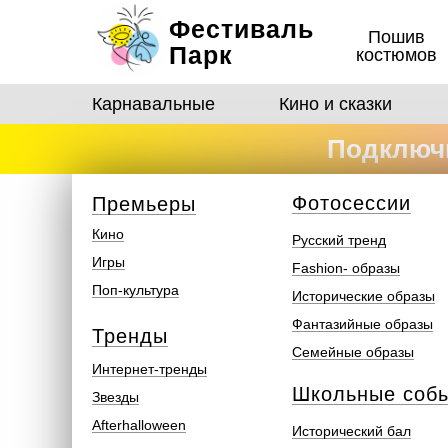
Фестиваль
Пошив
Парк
костюмов
Карнавальные
Кино и сказки
Подключи
костюмо
Ф
отосеcсии
Премьеры
Кино
Русский тренд
Игры
Fashion- образы
Поп-культура
Исторические образы
Фантазийные образы
Тренды
Семейные образы
Интернет-тренды
Школьные соб
Звезды
Afterhalloween
Исторический бал