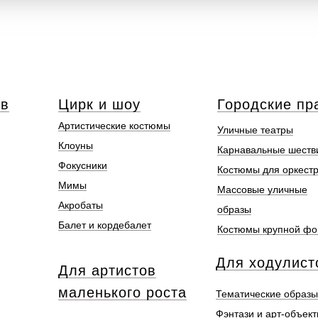
ов
Цирк и шоу
Городские пр
Артистические костюмы
Уличные театры
Клоуны
Карнавальные шеств
Фокусники
Костюмы для оркест
Мимы
Массовые уличные
Акробаты
образы
Балет и кордебалет
Костюмы крупной ф
Для ходулист
Для артистов
маленького роста
Тематические образы
Фэнтази и арт-объек