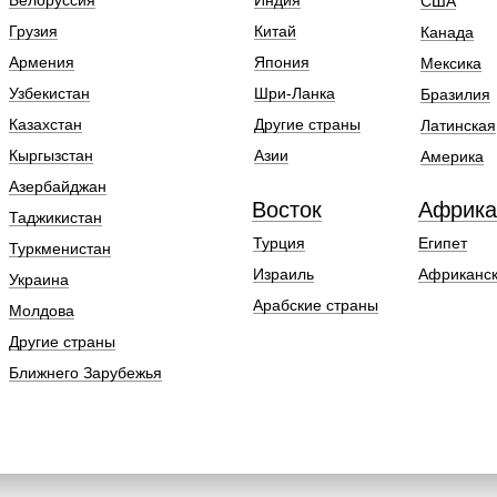
Белоруссия
Индия
США
Грузия
Китай
Канада
Армения
Япония
Мексика
Узбекистан
Шри-Ланка
Бразилия
Казахстан
Другие страны
Латинская
Кыргызстан
Азии
Америка
Азербайджан
Восток
Африка
Таджикистан
Турция
Египет
Туркменистан
Израиль
Африканск
Украина
Арабские страны
Молдова
Другие страны
Ближнего Зарубежья