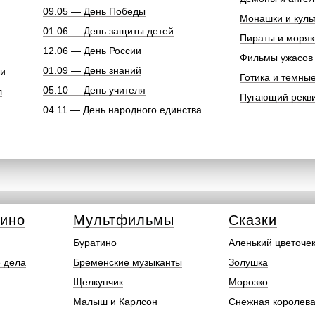
09.05 — День Победы
Монашки и куль
01.06 — День защиты детей
Пираты и моряк
12.06 — День России
Фильмы ужасов
01.09 — День знаний
ки
Готика и темны
05.10 — День учителя
л
Пугающий рекв
04.11 — День народного единства
кино
Мультфильмы
Сказки
Буратино
Аленький цветоче
 дела
Бременские музыканты
Золушка
Щелкунчик
Морозко
Малыш и Карлсон
Снежная королев