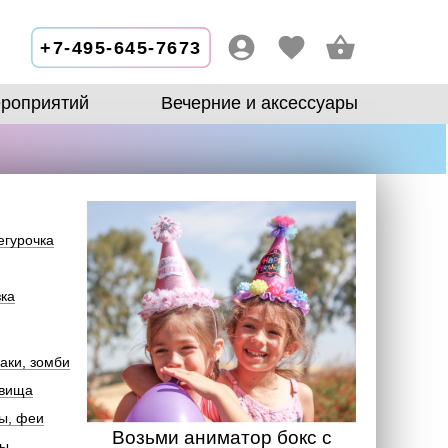
+7-495-645-7673
роприятий
Вечерние и аксессуары
егурочка
зка
аки, зомби
овища
ы, феи
Возьми аниматор бокс с
лы