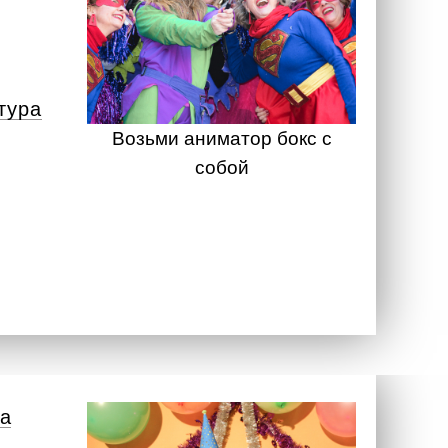
тура
Возьми аниматор бокс с
собой
а