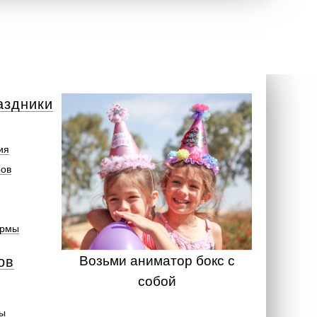
аздники
ия
ров
ормы
Возьми аниматор бокс с
ов
собой
ты