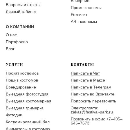
Вечерние
Вопросы и ответы
Промо костюмы
Личный кабинет
Реквизит
AR - костюмы
О КОМПАНИИ
О нас
Портфолио
Блог
УСЛУГИ
КОНТАКТЫ
Прокат костюмов
Написать в Чат
Пошив костюмов
Написать в Максе
Брендирование
Написать в Телеграм
Выездная фотостудия
Написать во Вконтакте
Выездная костюмерная
Попросить перезвонить
Выездная гримерка
Электропочта:
zakaz@festival-park.ru
Фотодни
Позвонить в офис +7–495–
Костюмированный бал
645–7673
Аниматоры в костюмах