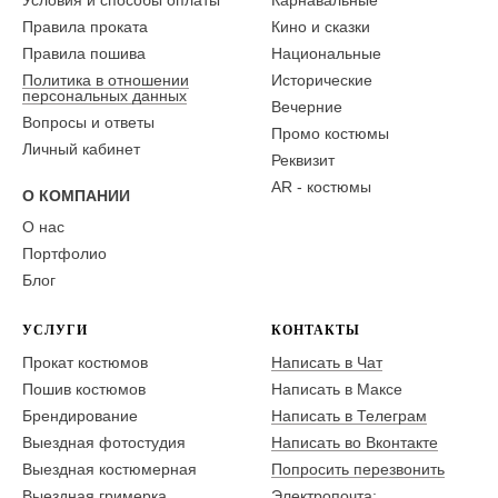
Условия и способы оплаты
Карнавальные
Правила проката
Кино и сказки
Правила пошива
Национальные
Политика в отношении
Исторические
персональных данных
Вечерние
Вопросы и ответы
Промо костюмы
Личный кабинет
Реквизит
AR - костюмы
О КОМПАНИИ
О нас
Портфолио
Блог
УСЛУГИ
КОНТАКТЫ
Прокат костюмов
Написать в Чат
Пошив костюмов
Написать в Максе
Брендирование
Написать в Телеграм
Выездная фотостудия
Написать во Вконтакте
Выездная костюмерная
Попросить перезвонить
Выездная гримерка
Электропочта: