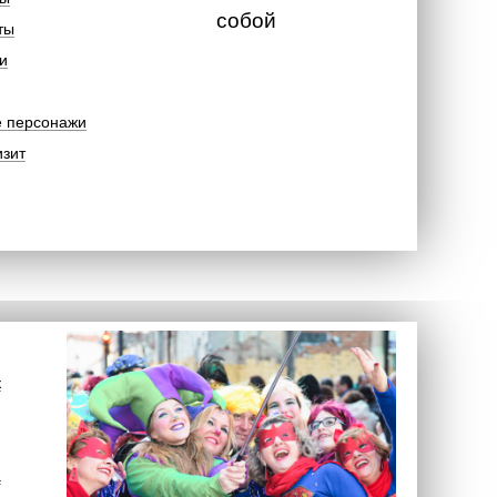
собой
ты
и
е персонажи
изит
к
а