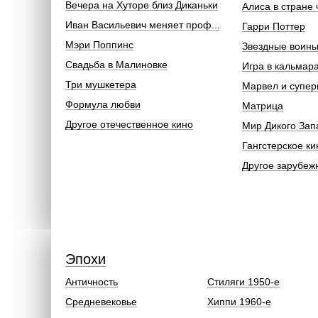
Вечера на Хуторе близ Диканьки
Алиса в стране 
Иван Васильевич меняет проф...
Гарри Поттер
Мэри Поппинс
Звездные воин
Свадьба в Малиновке
Игра в кальмар
Три мушкетера
Марвел и супер
Формула любви
Матрица
Другое отечественное кино
Мир Дикого Зап
Гангстерское ки
Другое зарубеж
Эпохи
Античность
Стиляги 1950-е
Средневековье
Хиппи 1960-е