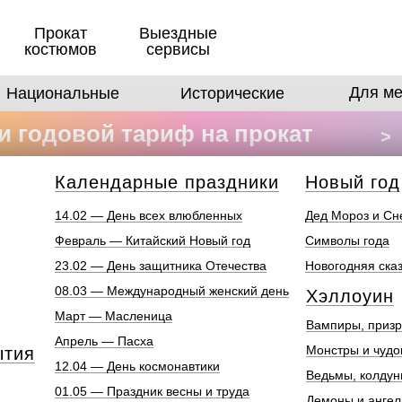
Прокат
Выездные
костюмов
сервисы
Для ме
Национальные
Исторические
 годовой тариф на прокат
>
в
Календарные праздники
Новый год
14.02 — День всех влюбленных
Дед Мороз и Сн
Февраль — Китайский Новый год
Символы года
23.02 — День защитника Отечества
Новогодняя ска
08.03 — Международный женский день
Хэллоуин
Март — Масленица
Вампиры, призр
Апрель — Пасха
Монстры и чуд
ытия
12.04 — День космонавтики
Ведьмы, колдун
01.05 — Праздник весны и труда
Демоны и анге