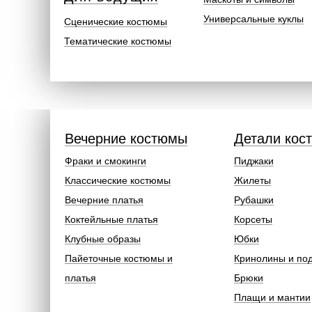
Универсальные куклы
Сценические костюмы
Тематические костюмы
Вечерние костюмы
Детали кос
Фраки и смокинги
Пиджаки
Классические костюмы
Жилеты
Вечерние платья
Рубашки
Коктейльные платья
Корсеты
Клубные образы
Юбки
Пайеточные костюмы и
Кринолины и по
платья
Брюки
Плащи и мантии