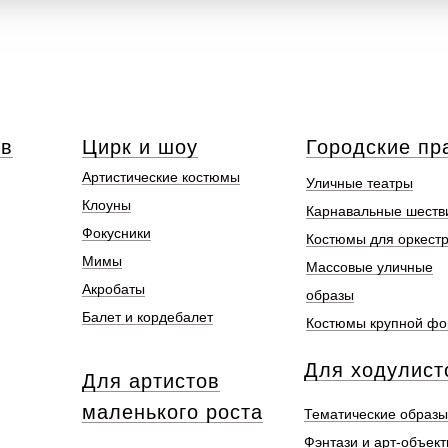
ов
Цирк и шоу
Городские пр
Артистические костюмы
Уличные театры
Клоуны
Карнавальные шеств
Фокусники
Костюмы для оркест
Мимы
Массовые уличные
Акробаты
образы
Балет и кордебалет
Костюмы крупной ф
Для ходулист
Для артистов
маленького роста
Тематические образы
Фэнтази и арт-объек