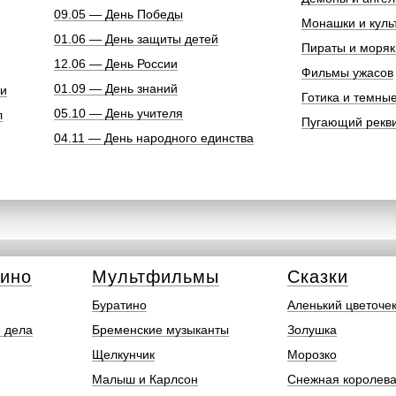
09.05 — День Победы
Монашки и куль
01.06 — День защиты детей
Пираты и моряк
12.06 — День России
Фильмы ужасов
01.09 — День знаний
ки
Готика и темны
05.10 — День учителя
л
Пугающий рекв
04.11 — День народного единства
кино
Мультфильмы
Сказки
Буратино
Аленький цветоче
 дела
Бременские музыканты
Золушка
Щелкунчик
Морозко
Малыш и Карлсон
Снежная королев