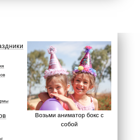
аздники
ия
ров
ормы
Возьми аниматор бокс с
ов
собой
ты