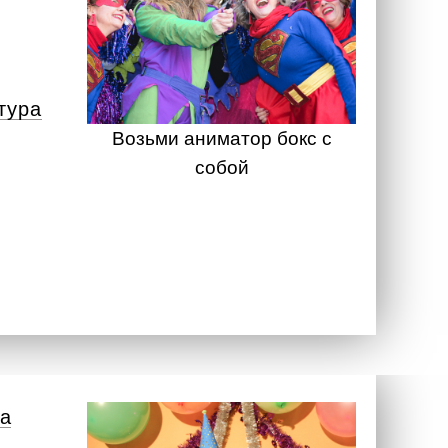
тура
Возьми аниматор бокс с
собой
а