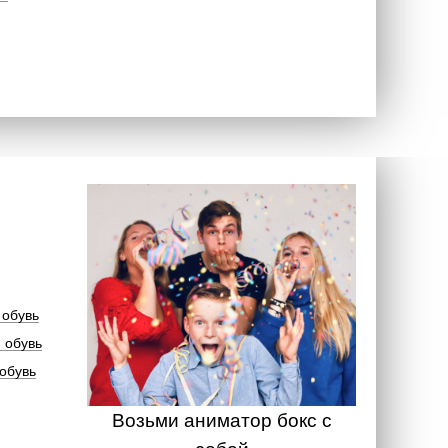
 обувь
 обувь
обувь
Возьми аниматор бокс с