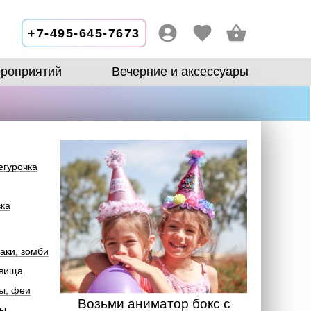
+7-495-645-7673
роприятий
Вечерние и аксессуары
егурочка
зка
аки, зомби
овища
ы, феи
Возьми аниматор бокс с
лы