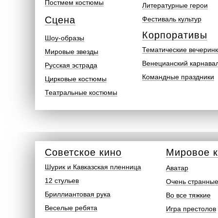
Постмем костюмы
Литературные герои
Сцена
Фестиваль культур
Корпоративы
Шоу-образы
Тематические вечерин
Мировые звезды
Венецианский карнава
Русская эстрада
Командные праздники
Цирковые костюмы
Театральные костюмы
Советское кино
Мировое 
Шурик и Кавказская пленница
Аватар
12 стульев
Очень странные
Бриллиантовая рука
Во все тяжкие
Веселые ребята
Игра престолов