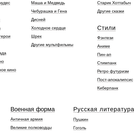
чудес
Маша и Медведь
Старик Хоттабыч
Чебурашка и Гена
Другие сказки
ы
Дисней
Стили
а
Холодное сердце
герои
Шрек
Фэнтези
Другие мультфильмы
Аниме
ада
Пин-ап
но
Стимпанк
ное кино
Ретро футуризм
Пост-апокалипсис
Киберпанк
Военная форма
Русская литератур
Античная армия
Пушкин
Великие полководцы
Гоголь