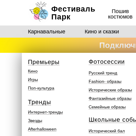
Фестиваль
Пошив
Парк
костюмов
Карнавальные
Кино и сказки
Подключи
костюмо
Ф
отосеcсии
Премьеры
Кино
Русский тренд
Игры
Fashion- образы
Поп-культура
Исторические образы
Фантазийные образы
Тренды
Семейные образы
Интернет-тренды
Школьные соб
Звезды
Afterhalloween
Исторический бал