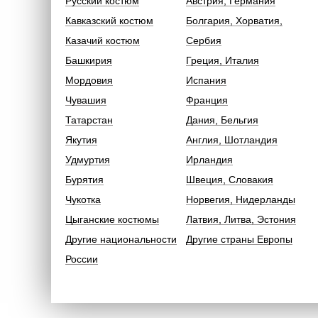
Русский костюм
Австрия, Германия
Кавказский костюм
Болгария, Хорватия,
Казачий костюм
Сербия
Башкирия
Греция, Италия
Мордовия
Испания
Чувашия
Франция
Татарстан
Дания, Бельгия
Якутия
Англия, Шотландия
Удмуртия
Ирландия
Бурятия
Швеция, Словакия
Чукотка
Норвегия, Нидерланды
Цыганские костюмы
Латвия, Литва, Эстония
Другие национальности
Другие страны Европы
России