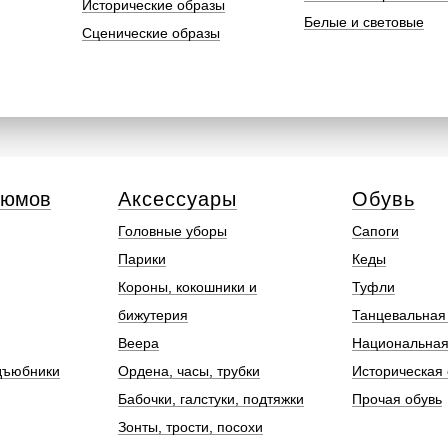
Исторические образы
Белые и световые
Сценические образы
тюмов
Аксессуары
Обувь
Головные уборы
Сапоги
Парики
Кеды
Короны, кокошники и
Туфли
бижутерия
Танцевальная
Веера
Национальная
дъюбники
Ордена, часы, трубки
Историческая 
Бабочки, галстуки, подтяжки
Прочая обувь
Зонты, трости, посохи