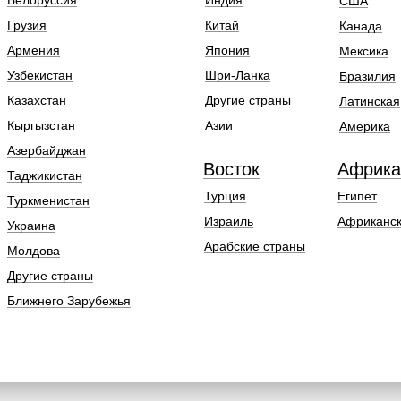
Белоруссия
Индия
США
Грузия
Китай
Канада
Армения
Япония
Мексика
Узбекистан
Шри-Ланка
Бразилия
Казахстан
Другие страны
Латинская
Кыргызстан
Азии
Америка
Азербайджан
Восток
Африка
Таджикистан
Турция
Египет
Туркменистан
Израиль
Африканск
Украина
Арабские страны
Молдова
Другие страны
Ближнего Зарубежья