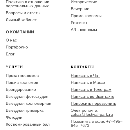
Политика в отношении
Исторические
персональных данных
Вечерние
Вопросы и ответы
Промо костюмы
Личный кабинет
Реквизит
AR - костюмы
О КОМПАНИИ
О нас
Портфолио
Блог
УСЛУГИ
КОНТАКТЫ
Прокат костюмов
Написать в Чат
Пошив костюмов
Написать в Максе
Брендирование
Написать в Телеграм
Выездная фотостудия
Написать во Вконтакте
Выездная костюмерная
Попросить перезвонить
Выездная гримерка
Электропочта:
zakaz@festival-park.ru
Фотодни
Позвонить в офис +7–495–
Костюмированный бал
645–7673