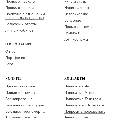
Правила проката
Кино и сказки
Правила пошива
Национальные
Политика в отношении
Исторические
персональных данных
Вечерние
Вопросы и ответы
Промо костюмы
Личный кабинет
Реквизит
AR - костюмы
О КОМПАНИИ
О нас
Портфолио
Блог
УСЛУГИ
КОНТАКТЫ
Прокат костюмов
Написать в Чат
Пошив костюмов
Написать в Максе
Брендирование
Написать в Телеграм
Выездная фотостудия
Написать во Вконтакте
Выездная костюмерная
Попросить перезвонить
Выездная гримерка
Электропочта: