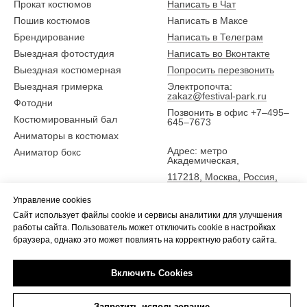
Прокат костюмов
Написать в Чат
Пошив костюмов
Написать в Максе
Брендирование
Написать в Телеграм
Выездная фотостудия
Написать во Вконтакте
Выездная костюмерная
Попросить перезвонить
Выездная гримерка
Электропочта:
zakaz@festival-park.ru
Фотодни
Позвонить в офис +7–495–
Костюмированный бал
645–7673
Аниматоры в костюмах
Адрес: метро
Аниматор бокс
Академическая,
117218, Москва, Россия,
ул. Новочеремушкинская
Управление cookies
25,
Сайт использует файлы cookie и сервисы аналитики для улучшения
5 эт., офис Фестиваль-парк
работы сайта. Пользователь может отключить cookie в настройках
браузера, однако это может повлиять на корректную работу сайта.
Включить Cookies
Tilda
Made on
Запретить использование