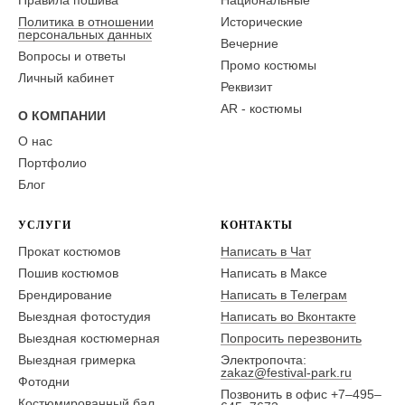
Правила пошива
Национальные
Политика в отношении
Исторические
персональных данных
Вечерние
Вопросы и ответы
Промо костюмы
Личный кабинет
Реквизит
AR - костюмы
О КОМПАНИИ
О нас
Портфолио
Блог
УСЛУГИ
КОНТАКТЫ
Прокат костюмов
Написать в Чат
Пошив костюмов
Написать в Максе
Брендирование
Написать в Телеграм
Выездная фотостудия
Написать во Вконтакте
Выездная костюмерная
Попросить перезвонить
Выездная гримерка
Электропочта:
zakaz@festival-park.ru
Фотодни
Позвонить в офис +7–495–
Костюмированный бал