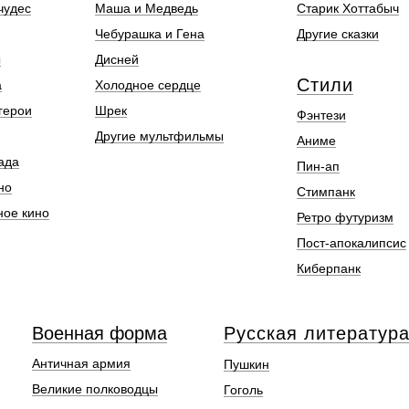
чудес
Маша и Медведь
Старик Хоттабыч
Чебурашка и Гена
Другие сказки
ы
Дисней
Стили
а
Холодное сердце
герои
Шрек
Фэнтези
Другие мультфильмы
Аниме
ада
Пин-ап
но
Стимпанк
ное кино
Ретро футуризм
Пост-апокалипсис
Киберпанк
Военная форма
Русская литератур
Античная армия
Пушкин
Великие полководцы
Гоголь