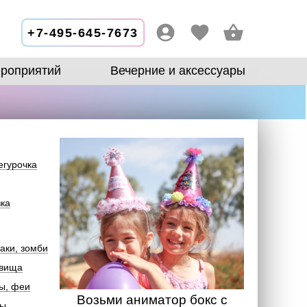
+7-495-645-7673
роприятий
Вечерние и аксессуары
егурочка
зка
аки, зомби
овища
ы, феи
Возьми аниматор бокс с
лы