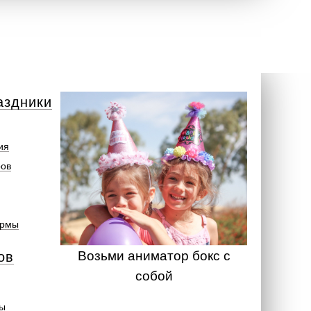
аздники
ия
ров
ормы
Возьми аниматор бокс с
ов
собой
ты