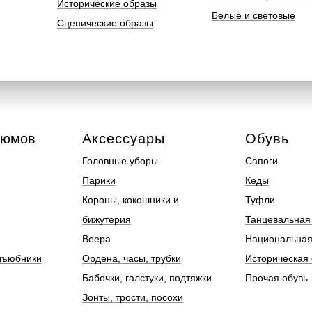
Исторические образы
Белые и световые
Сценические образы
тюмов
Аксессуары
Обувь
Головные уборы
Сапоги
Парики
Кеды
Короны, кокошники и
Туфли
бижутерия
Танцевальная
Веера
Национальная
дъюбники
Ордена, часы, трубки
Историческая 
Бабочки, галстуки, подтяжки
Прочая обувь
Зонты, трости, посохи