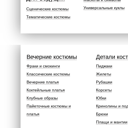
Универсальные куклы
Сценические костюмы
Тематические костюмы
Вечерние костюмы
Детали кос
Фраки и смокинги
Пиджаки
Классические костюмы
Жилеты
Вечерние платья
Рубашки
Коктейльные платья
Корсеты
Клубные образы
Юбки
Пайеточные костюмы и
Кринолины и по
платья
Брюки
Плащи и мантии