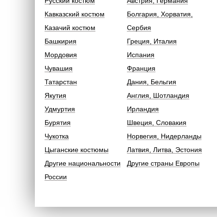
Русский костюм
Австрия, Германия
Кавказский костюм
Болгария, Хорватия,
Казачий костюм
Сербия
Башкирия
Греция, Италия
Мордовия
Испания
Чувашия
Франция
Татарстан
Дания, Бельгия
Якутия
Англия, Шотландия
Удмуртия
Ирландия
Бурятия
Швеция, Словакия
Чукотка
Норвегия, Нидерланды
Цыганские костюмы
Латвия, Литва, Эстония
Другие национальности
Другие страны Европы
России