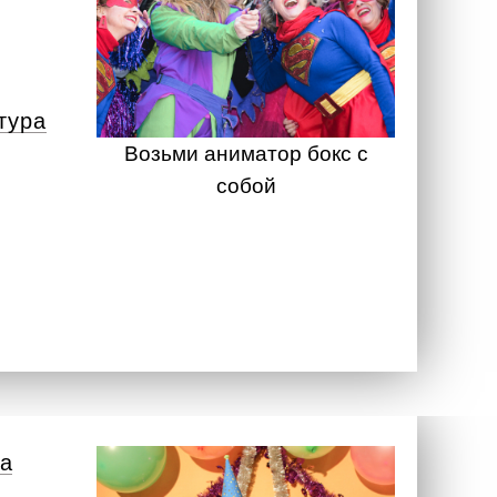
тура
Возьми аниматор бокс с
собой
а