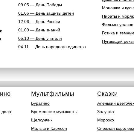
09.05 — День Победы
Монашки и куль
01.06 — День защиты детей
Пираты и моряк
12.06 — День России
Фильмы ужасов
01.09 — День знаний
ки
Готика и темны
05.10 — День учителя
л
Пугающий рекв
04.11 — День народного единства
кино
Мультфильмы
Сказки
Буратино
Аленький цветоче
 дела
Бременские музыканты
Золушка
Щелкунчик
Морозко
Малыш и Карлсон
Снежная королев