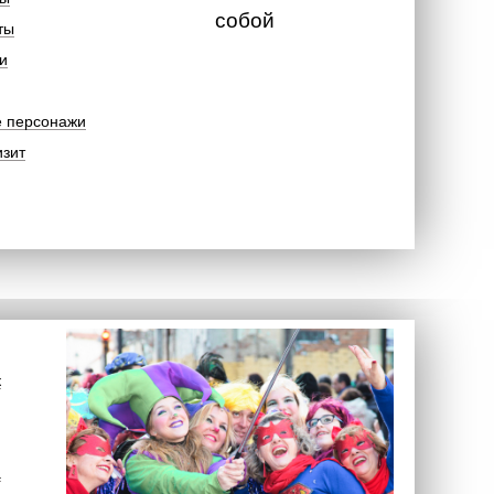
собой
ты
и
е персонажи
изит
к
а