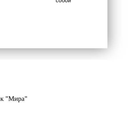
собой
ек "Мира"