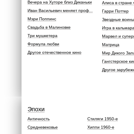
Вечера на Хуторе близ Диканьки
Алиса в стране 
Иван Васильевич меняет проф...
Гарри Поттер
Мэри Поппинс
Звездные воин
Свадьба в Малиновке
Игра в кальмар
Три мушкетера
Марвел и супер
Формула любви
Матрица
Другое отечественное кино
Мир Дикого Зап
Гангстерское ки
Другое зарубеж
Эпохи
Античность
Стиляги 1950-е
Средневековье
Хиппи 1960-е