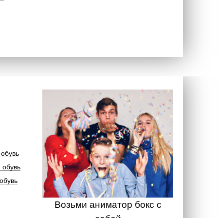
 обувь
 обувь
обувь
Возьми аниматор бокс с