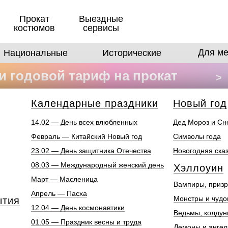
Прокат
Выездные
костюмов
сервисы
Для ме
Национальные
Исторические
 годовой тариф на прокат
>
в
Календарные праздники
Новый год
14.02 — День всех влюбленных
Дед Мороз и Сн
Февраль — Китайский Новый год
Символы года
23.02 — День защитника Отечества
Новогодняя ска
08.03 — Международный женский день
Хэллоуин
Март — Масленица
Вампиры, призр
Апрель — Пасха
Монстры и чуд
ытия
12.04 — День космонавтики
Ведьмы, колдун
01.05 — Праздник весны и труда
Демоны и анге