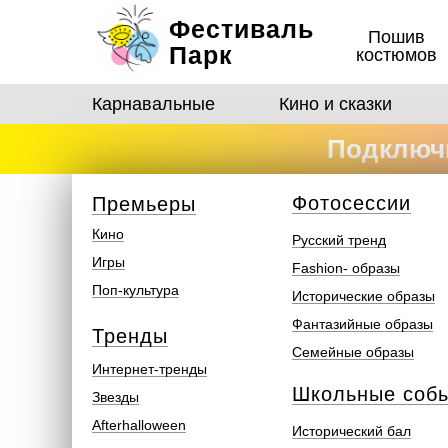
Фестиваль
Пошив
Парк
костюмов
Карнавальные
Кино и сказки
Подключи
костюмо
Ф
отосеcсии
Премьеры
Кино
Русский тренд
Игры
Fashion- образы
Поп-культура
Исторические образы
Фантазийные образы
Тренды
Семейные образы
Интернет-тренды
Школьные соб
Звезды
Afterhalloween
Исторический бал