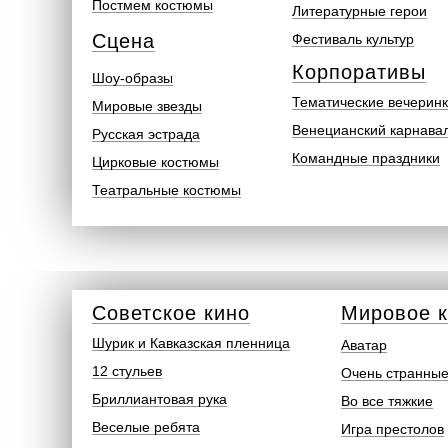
Постмем костюмы
Литературные герои
Сцена
Фестиваль культур
Корпоративы
Шоу-образы
Тематические вечерин
Мировые звезды
Венецианский карнава
Русская эстрада
Командные праздники
Цирковые костюмы
Театральные костюмы
Советское кино
Мировое 
Шурик и Кавказская пленница
Аватар
12 стульев
Очень странные
Бриллиантовая рука
Во все тяжкие
Веселые ребята
Игра престолов