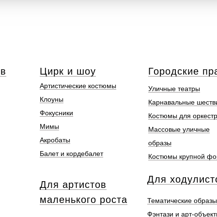
ов
Цирк и шоу
Городские пр
Артистические костюмы
Уличные театры
Клоуны
Карнавальные шеств
Фокусники
Костюмы для оркест
Мимы
Массовые уличные
Акробаты
образы
Балет и кордебалет
Костюмы крупной ф
Для ходулист
Для артистов
маленького роста
Тематические образы
Фэнтази и арт-объек