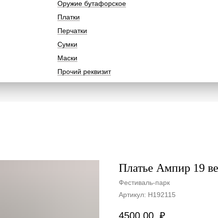
Оружие бутафорское
Платки
Перчатки
Сумки
Маски
Прочий реквизит
Платье Ампир 19 в
Фестиваль-парк
Артикул:
Н192115
4500,00
₽