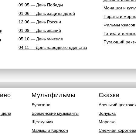
09.05 — День Победы
Монашки и куль
01.06 — День защиты детей
Пираты и моряк
12.06 — День России
Фильмы ужасов
01.09 — День знаний
ки
Готика и темны
05.10 — День учителя
л
Пугающий рекв
04.11 — День народного единства
кино
Мультфильмы
Сказки
Буратино
Аленький цветоче
 дела
Бременские музыканты
Золушка
Щелкунчик
Морозко
Малыш и Карлсон
Снежная королев