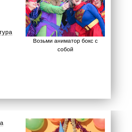
тура
Возьми аниматор бокс с
собой
а