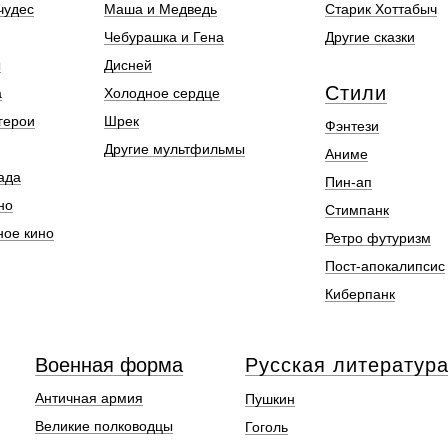
чудес
Маша и Медведь
Старик Хоттабыч
Чебурашка и Гена
Другие сказки
ы
Дисней
Стили
а
Холодное сердце
герои
Шрек
Фэнтези
Другие мультфильмы
Аниме
ада
Пин-ап
но
Стимпанк
ное кино
Ретро футуризм
Пост-апокалипсис
Киберпанк
Военная форма
Русская литератур
Античная армия
Пушкин
Великие полководцы
Гоголь