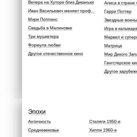
Вечера на Хуторе близ Диканьки
Алиса в стране 
Иван Васильевич меняет проф...
Гарри Поттер
Мэри Поппинс
Звездные воин
Свадьба в Малиновке
Игра в кальмар
Три мушкетера
Марвел и супер
Формула любви
Матрица
Другое отечественное кино
Мир Дикого Зап
Гангстерское ки
Другое зарубеж
Эпохи
Античность
Стиляги 1950-е
Средневековье
Хиппи 1960-е