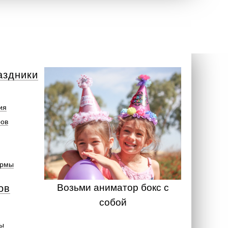
аздники
ия
ров
ормы
Возьми аниматор бокс с
ов
собой
ты