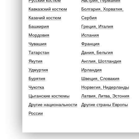
Русский костюм
Австрия, Германия
Кавказский костюм
Болгария, Хорватия,
Казачий костюм
Сербия
Башкирия
Греция, Италия
Мордовия
Испания
Чувашия
Франция
Татарстан
Дания, Бельгия
Якутия
Англия, Шотландия
Удмуртия
Ирландия
Бурятия
Швеция, Словакия
Чукотка
Норвегия, Нидерланды
Цыганские костюмы
Латвия, Литва, Эстония
Другие национальности
Другие страны Европы
России