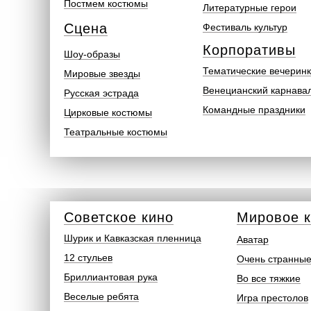
Постмем костюмы
Литературные герои
Сцена
Фестиваль культур
Корпоративы
Шоу-образы
Тематические вечерин
Мировые звезды
Венецианский карнава
Русская эстрада
Командные праздники
Цирковые костюмы
Театральные костюмы
Советское кино
Мировое 
Шурик и Кавказская пленница
Аватар
12 стульев
Очень странные
Бриллиантовая рука
Во все тяжкие
Веселые ребята
Игра престолов