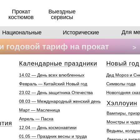
Прокат
Выездные
костюмов
сервисы
Для ме
Национальные
Исторические
 годовой тариф на прокат
>
в
Календарные праздники
Новый год
14.02 — День всех влюбленных
Дед Мороз и Сн
Февраль — Китайский Новый год
Символы года
23.02 — День защитника Отечества
Новогодняя ска
08.03 — Международный женский день
Хэллоуин
Март — Масленица
Вампиры, призр
Апрель — Пасха
Монстры и чуд
ытия
12.04 — День космонавтики
Ведьмы, колдун
01.05 — Праздник весны и труда
Демоны и анге