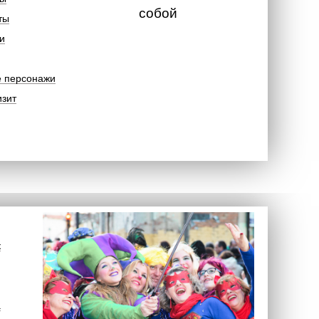
собой
ты
и
е персонажи
изит
к
а