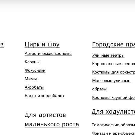
ов
Цирк и шоу
Городские пр
Артистические костюмы
Уличные театры
Клоуны
Карнавальные шеств
Фокусники
Костюмы для оркест
Мимы
Массовые уличные
Акробаты
образы
Балет и кордебалет
Костюмы крупной ф
Для ходулист
Для артистов
маленького роста
Тематические образы
Фэнтази и арт-объек