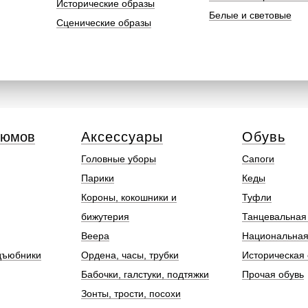
Исторические образы
Белые и световые
Сценические образы
тюмов
Аксессуары
Обувь
Головные уборы
Сапоги
Парики
Кеды
Короны, кокошники и
Туфли
бижутерия
Танцевальная
Веера
Национальная
дъюбники
Ордена, часы, трубки
Историческая 
Бабочки, галстуки, подтяжки
Прочая обувь
Зонты, трости, посохи