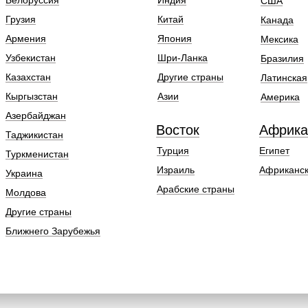
Белоруссия
Индия
США
Грузия
Китай
Канада
Армения
Япония
Мексика
Узбекистан
Шри-Ланка
Бразилия
Казахстан
Другие страны
Латинская
Кыргызстан
Азии
Америка
Азербайджан
Восток
Африка
Таджикистан
Турция
Египет
Туркменистан
Израиль
Африканск
Украина
Арабские страны
Молдова
Другие страны
Ближнего Зарубежья