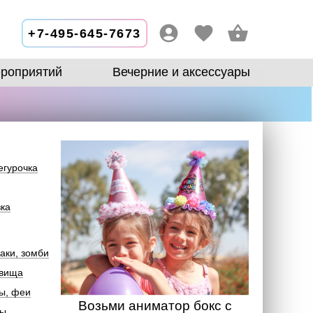
+7-495-645-7673
роприятий
Вечерние и аксессуары
егурочка
зка
аки, зомби
овища
ы, феи
Возьми аниматор бокс с
лы