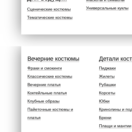
Универсальные куклы
Сценические костюмы
Тематические костюмы
Вечерние костюмы
Детали кос
Фраки и смокинги
Пиджаки
Классические костюмы
Жилеты
Вечерние платья
Рубашки
Коктейльные платья
Корсеты
Клубные образы
Юбки
Пайеточные костюмы и
Кринолины и по
платья
Брюки
Плащи и мантии