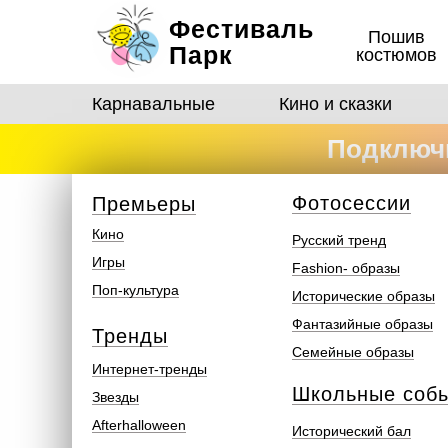
Фестиваль
Пошив
Парк
костюмов
Карнавальные
Кино и сказки
Подключи
костюмо
Ф
отосеcсии
Премьеры
Кино
Русский тренд
Игры
Fashion- образы
Поп-культура
Исторические образы
Фантазийные образы
Тренды
Семейные образы
Интернет-тренды
Школьные соб
Звезды
Afterhalloween
Исторический бал