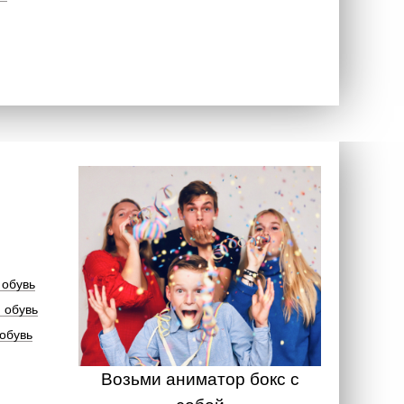
 обувь
 обувь
обувь
Возьми аниматор бокс с