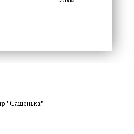
собой
ир "Сашенька"