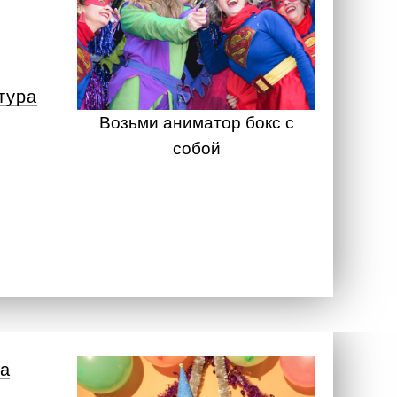
тура
Возьми аниматор бокс с
собой
а