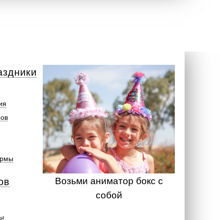
аздники
ия
ров
ормы
Возьми аниматор бокс с
ов
собой
ты