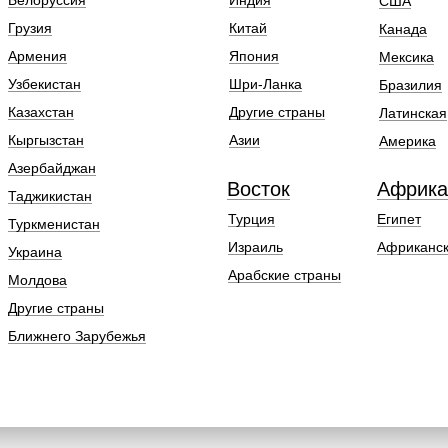
Белоруссия
Индия
США
Грузия
Китай
Канада
Армения
Япония
Мексика
Узбекистан
Шри-Ланка
Бразилия
Казахстан
Другие страны
Латинская
Кыргызстан
Азии
Америка
Азербайджан
Восток
Африка
Таджикистан
Турция
Египет
Туркменистан
Израиль
Африканск
Украина
Арабские страны
Молдова
Другие страны
Ближнего Зарубежья