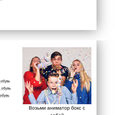
 обувь
 обувь
обувь
Возьми аниматор бокс с