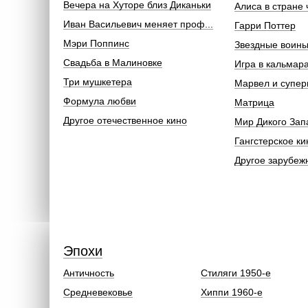
Вечера на Хуторе близ Диканьки
Алиса в стране 
Иван Васильевич меняет проф...
Гарри Поттер
Мэри Поппинс
Звездные воин
Свадьба в Малиновке
Игра в кальмар
Три мушкетера
Марвел и супер
Формула любви
Матрица
Другое отечественное кино
Мир Дикого Зап
Гангстерское ки
Другое зарубеж
Эпохи
Античность
Стиляги 1950-е
Средневековье
Хиппи 1960-е