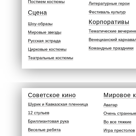
Постмем костюмы
Литературные герои
Сцена
Фестиваль культур
Корпоративы
Шоу-образы
Тематические вечерин
Мировые звезды
Венецианский карнава
Русская эстрада
Командные праздники
Цирковые костюмы
Театральные костюмы
Советское кино
Мировое 
Шурик и Кавказская пленница
Аватар
12 стульев
Очень странные
Бриллиантовая рука
Во все тяжкие
Веселые ребята
Игра престолов