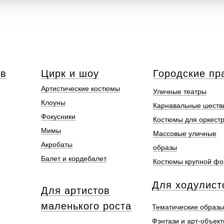
ов
Цирк и шоу
Городские пр
Артистические костюмы
Уличные театры
Клоуны
Карнавальные шеств
Фокусники
Костюмы для оркест
Мимы
Массовые уличные
Акробаты
образы
Балет и кордебалет
Костюмы крупной ф
Для ходулист
Для артистов
маленького роста
Тематические образы
Фэнтази и арт-объек