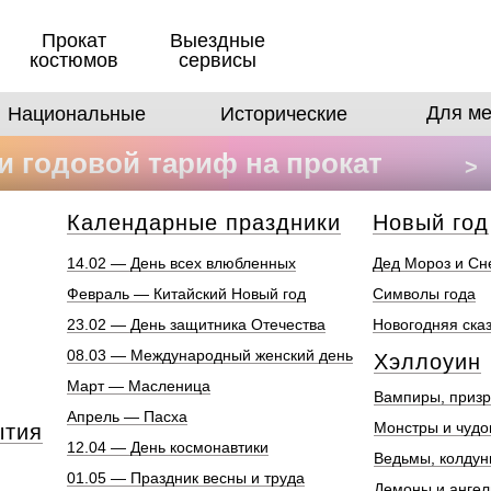
Прокат
Выездные
костюмов
сервисы
Для ме
Национальные
Исторические
 годовой тариф на прокат
>
в
Календарные праздники
Новый год
14.02 — День всех влюбленных
Дед Мороз и Сн
Февраль — Китайский Новый год
Символы года
23.02 — День защитника Отечества
Новогодняя ска
08.03 — Международный женский день
Хэллоуин
Март — Масленица
Вампиры, призр
Апрель — Пасха
Монстры и чуд
ытия
12.04 — День космонавтики
Ведьмы, колдун
01.05 — Праздник весны и труда
Демоны и анге