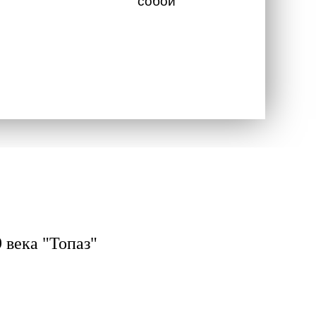
собой
 века "Топаз"