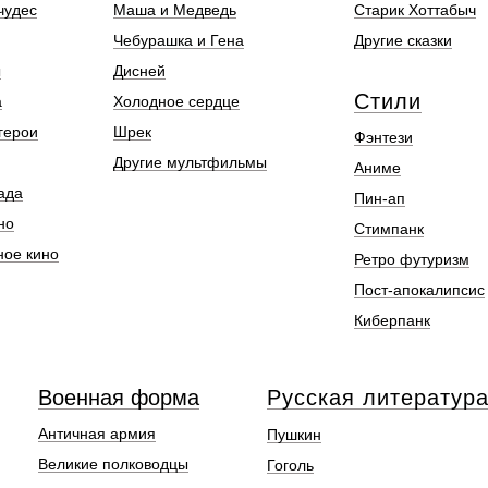
чудес
Маша и Медведь
Старик Хоттабыч
Чебурашка и Гена
Другие сказки
ы
Дисней
Стили
а
Холодное сердце
герои
Шрек
Фэнтези
Другие мультфильмы
Аниме
ада
Пин-ап
но
Стимпанк
ное кино
Ретро футуризм
Пост-апокалипсис
Киберпанк
Военная форма
Русская литератур
Античная армия
Пушкин
Великие полководцы
Гоголь