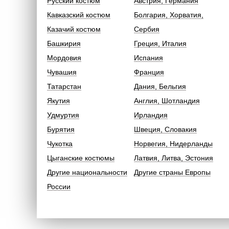
Русский костюм
Австрия, Германия
Кавказский костюм
Болгария, Хорватия,
Казачий костюм
Сербия
Башкирия
Греция, Италия
Мордовия
Испания
Чувашия
Франция
Татарстан
Дания, Бельгия
Якутия
Англия, Шотландия
Удмуртия
Ирландия
Бурятия
Швеция, Словакия
Чукотка
Норвегия, Нидерланды
Цыганские костюмы
Латвия, Литва, Эстония
Другие национальности
Другие страны Европы
России