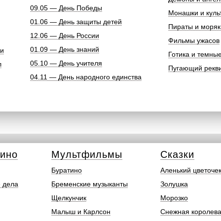
09.05 — День Победы
Монашки и куль
01.06 — День защиты детей
Пираты и моряк
12.06 — День России
Фильмы ужасов
01.09 — День знаний
ки
Готика и темны
05.10 — День учителя
л
Пугающий рекв
04.11 — День народного единства
кино
Мультфильмы
Сказки
Буратино
Аленький цветоче
 дела
Бременские музыканты
Золушка
Щелкунчик
Морозко
Малыш и Карлсон
Снежная королев