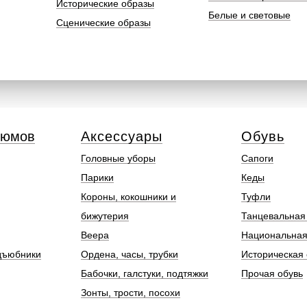
Исторические образы
Белые и световые
Сценические образы
тюмов
Аксессуары
Обувь
Головные уборы
Сапоги
Парики
Кеды
Короны, кокошники и
Туфли
бижутерия
Танцевальная
Веера
Национальная
дъюбники
Ордена, часы, трубки
Историческая 
Бабочки, галстуки, подтяжки
Прочая обувь
Зонты, трости, посохи