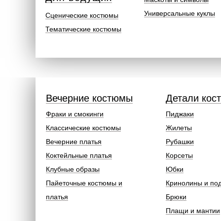
Универсальные куклы
Сценические костюмы
Тематические костюмы
Вечерние костюмы
Детали кос
Фраки и смокинги
Пиджаки
Классические костюмы
Жилеты
Вечерние платья
Рубашки
Коктейльные платья
Корсеты
Клубные образы
Юбки
Пайеточные костюмы и
Кринолины и по
платья
Брюки
Плащи и мантии