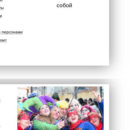
собой
ты
и
е персонажи
изит
к
а