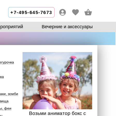
+7-495-645-7673
роприятий
Вечерние и аксессуары
егурочка
зка
аки, зомби
овища
ы, феи
Возьми аниматор бокс с
лы