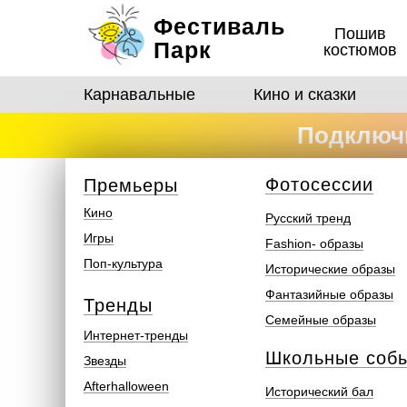
Фестиваль
Пошив
Парк
костюмов
Карнавальные
Кино и сказки
Подключи
костюмо
Ф
отосеcсии
Премьеры
Кино
Русский тренд
Игры
Fashion- образы
Поп-культура
Исторические образы
Фантазийные образы
Тренды
Семейные образы
Интернет-тренды
Школьные соб
Звезды
Afterhalloween
Исторический бал