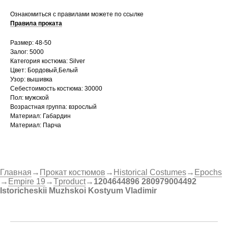
Ознакомиться с правилами можете по ссылке
Правила проката
Размер: 48-50
Залог: 5000
Категория костюма: Silver
Цвет: Бордовый,Белый
Узор: вышивка
Себестоимость костюма: 30000
Пол: мужской
Возрастная группа: взрослый
Материал: Габардин
Материал: Парча
Главная
→
Прокат костюмов
→
Historical Costumes
→
Epochs
→
Empire 19
→
Tproduct
→
1204644896 280979004492
Istoricheskii Muzhskoi Kostyum Vladimir