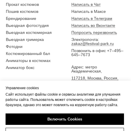
Прокат костюмов
Написать в Чат
Пошив костюмов
Написать в Максе
Брендирование
Написать в Телеграм
Выездная фотостудия
Написать во Вконтакте
Выездная костюмерная
Попросить перезвонить
Выездная гримерка
Электропочта:
zakaz@festival-park.ru
Фотодни
Позвонить в офис +7–495–
Костюмированный бал
645–7673
Аниматоры в костюмах
Адрес: метро
Аниматор бокс
Академическая,
117218, Москва, Россия,
ул. Новочеремушкинская
Управление cookies
25,
Сайт использует файлы cookie и сервисы аналитики для улучшения
5 эт., офис Фестиваль-парк
работы сайта. Пользователь может отключить cookie в настройках
браузера, однако это может повлиять на корректную работу сайта.
Включить Cookies
Tilda
Made on