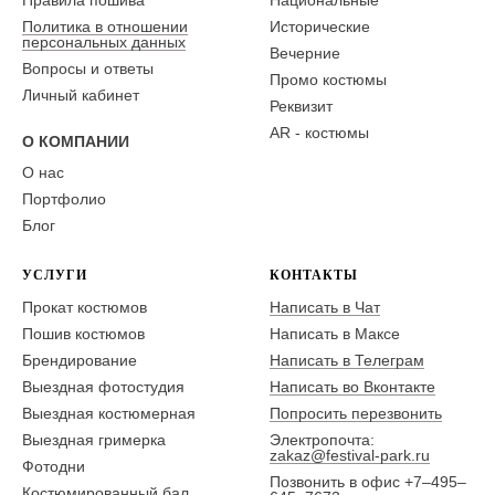
Правила пошива
Национальные
Политика в отношении
Исторические
персональных данных
Вечерние
Вопросы и ответы
Промо костюмы
Личный кабинет
Реквизит
AR - костюмы
О КОМПАНИИ
О нас
Портфолио
Блог
УСЛУГИ
КОНТАКТЫ
Прокат костюмов
Написать в Чат
Пошив костюмов
Написать в Максе
Брендирование
Написать в Телеграм
Выездная фотостудия
Написать во Вконтакте
Выездная костюмерная
Попросить перезвонить
Выездная гримерка
Электропочта:
zakaz@festival-park.ru
Фотодни
Позвонить в офис +7–495–
Костюмированный бал