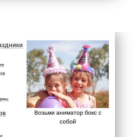
аздники
ия
ров
ормы
Возьми аниматор бокс с
ов
собой
ты