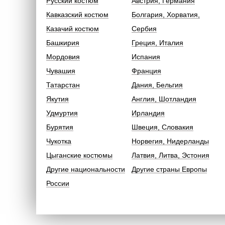
Русский костюм
Австрия, Германия
Кавказский костюм
Болгария, Хорватия,
Казачий костюм
Сербия
Башкирия
Греция, Италия
Мордовия
Испания
Чувашия
Франция
Татарстан
Дания, Бельгия
Якутия
Англия, Шотландия
Удмуртия
Ирландия
Бурятия
Швеция, Словакия
Чукотка
Норвегия, Нидерланды
Цыганские костюмы
Латвия, Литва, Эстония
Другие национальности
Другие страны Европы
России