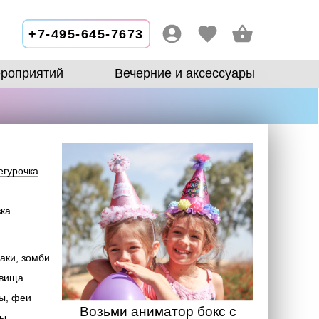
+7-495-645-7673
роприятий
Вечерние и аксессуары
егурочка
зка
аки, зомби
овища
ы, феи
Возьми аниматор бокс с
лы