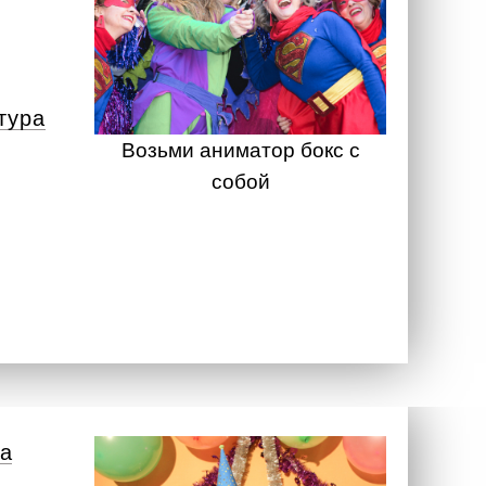
тура
Возьми аниматор бокс с
собой
а