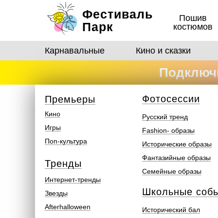
Фестиваль
Пошив
Парк
костюмов
Карнавальные
Кино и сказки
Подключи
костюмо
Ф
отосеcсии
Премьеры
Кино
Русский тренд
Игры
Fashion- образы
Поп-культура
Исторические образы
Фантазийные образы
Тренды
Семейные образы
Интернет-тренды
Школьные соб
Звезды
Afterhalloween
Исторический бал