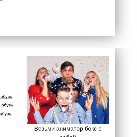
 обувь
 обувь
обувь
Возьми аниматор бокс с