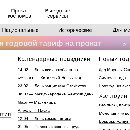
Прокат
Выездные
костюмов
сервисы
Для ме
Национальные
Исторические
 годовой тариф на прокат
>
в
Календарные праздники
Новый год
14.02 — День всех влюбленных
Дед Мороз и Сн
Февраль — Китайский Новый год
Символы года
23.02 — День защитника Отечества
Новогодняя ска
08.03 — Международный женский день
Хэллоуин
Март — Масленица
Вампиры, призр
Апрель — Пасха
Монстры и чуд
ытия
12.04 — День космонавтики
Ведьмы, колдун
01.05 — Праздник весны и труда
Демоны и анге