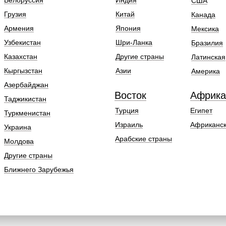
Белоруссия
Индия
США
Грузия
Китай
Канада
Армения
Япония
Мексика
Узбекистан
Шри-Ланка
Бразилия
Казахстан
Другие страны
Латинская
Кыргызстан
Азии
Америка
Азербайджан
Восток
Африка
Таджикистан
Турция
Египет
Туркменистан
Израиль
Африканск
Украина
Арабские страны
Молдова
Другие страны
Ближнего Зарубежья