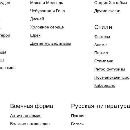
чудес
Маша и Медведь
Старик Хоттабыч
Чебурашка и Гена
Другие сказки
ы
Дисней
Стили
а
Холодное сердце
герои
Шрек
Фэнтези
Другие мультфильмы
Аниме
ада
Пин-ап
но
Стимпанк
ное кино
Ретро футуризм
Пост-апокалипсис
Киберпанк
Военная форма
Русская литератур
Античная армия
Пушкин
Великие полководцы
Гоголь