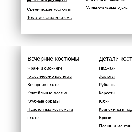
Универсальные куклы
Сценические костюмы
Тематические костюмы
Вечерние костюмы
Детали кос
Фраки и смокинги
Пиджаки
Классические костюмы
Жилеты
Вечерние платья
Рубашки
Коктейльные платья
Корсеты
Клубные образы
Юбки
Пайеточные костюмы и
Кринолины и по
платья
Брюки
Плащи и мантии