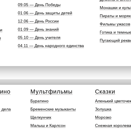
09.05 — День Победы
Монашки и куль
01.06 — День защиты детей
Пираты и моряк
12.06 — День России
Фильмы ужасов
01.09 — День знаний
ки
Готика и темны
05.10 — День учителя
л
Пугающий рекв
04.11 — День народного единства
кино
Мультфильмы
Сказки
Буратино
Аленький цветоче
 дела
Бременские музыканты
Золушка
Щелкунчик
Морозко
Малыш и Карлсон
Снежная королев