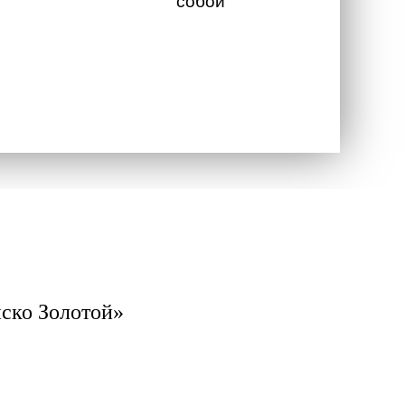
собой
иско Золотой»