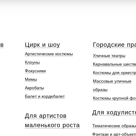
ов
Цирк и шоу
Городские пр
Артистические костюмы
Уличные театры
Клоуны
Карнавальные шеств
Фокусники
Костюмы для оркест
Мимы
Массовые уличные
Акробаты
образы
Балет и кордебалет
Костюмы крупной ф
Для ходулист
Для артистов
маленького роста
Тематические образы
Фэнтази и арт-объек