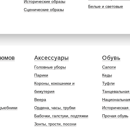
Исторические образы
Белые и световые
Сценические образы
тюмов
Аксессуары
Обувь
Головные уборы
Сапоги
Парики
Кеды
Короны, кокошники и
Туфли
бижутерия
Танцевальная
Веера
Национальная
дъюбники
Ордена, часы, трубки
Историческая 
Бабочки, галстуки, подтяжки
Прочая обувь
Зонты, трости, посохи