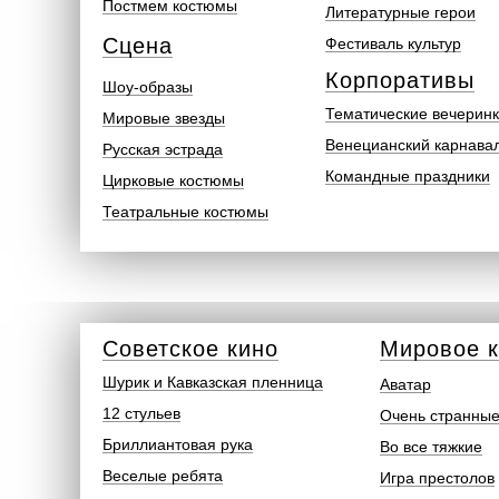
Постмем костюмы
Литературные герои
Сцена
Фестиваль культур
Корпоративы
Шоу-образы
Тематические вечерин
Мировые звезды
Венецианский карнава
Русская эстрада
Командные праздники
Цирковые костюмы
Театральные костюмы
Советское кино
Мировое 
Шурик и Кавказская пленница
Аватар
12 стульев
Очень странные
Бриллиантовая рука
Во все тяжкие
Веселые ребята
Игра престолов