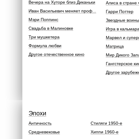
Вечера на Хуторе близ Диканьки
Алиса в стране 
Иван Васильевич меняет проф...
Гарри Поттер
Мэри Поппинс
Звездные воин
Свадьба в Малиновке
Игра в кальмар
Три мушкетера
Марвел и супер
Формула любви
Матрица
Другое отечественное кино
Мир Дикого Зап
Гангстерское ки
Другое зарубеж
Эпохи
Античность
Стиляги 1950-е
Средневековье
Хиппи 1960-е