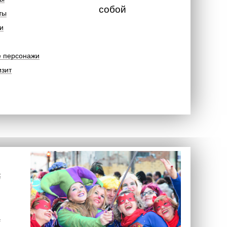
собой
ты
и
е персонажи
изит
к
а