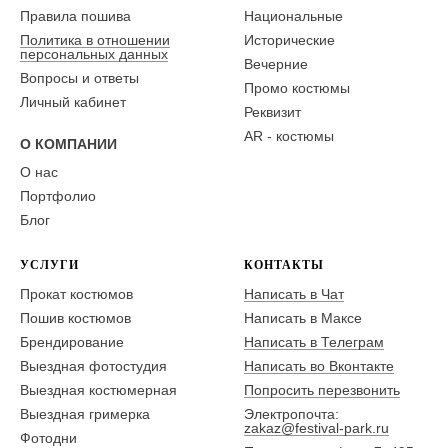
Правила пошива
Национальные
Политика в отношении
Исторические
персональных данных
Вечерние
Вопросы и ответы
Промо костюмы
Личный кабинет
Реквизит
AR - костюмы
О КОМПАНИИ
О нас
Портфолио
Блог
УСЛУГИ
КОНТАКТЫ
Прокат костюмов
Написать в Чат
Пошив костюмов
Написать в Максе
Брендирование
Написать в Телеграм
Выездная фотостудия
Написать во Вконтакте
Выездная костюмерная
Попросить перезвонить
Выездная гримерка
Электропочта:
zakaz@festival-park.ru
Фотодни