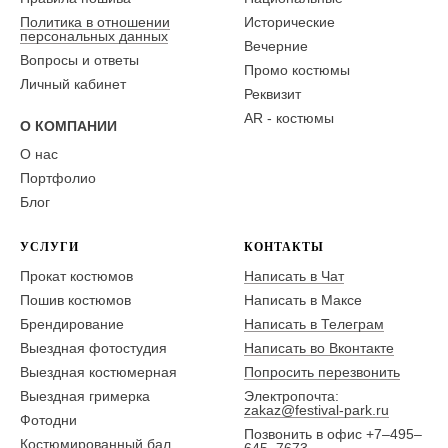
Политика в отношении
Исторические
персональных данных
Вечерние
Вопросы и ответы
Промо костюмы
Личный кабинет
Реквизит
AR - костюмы
О КОМПАНИИ
О нас
Портфолио
Блог
УСЛУГИ
КОНТАКТЫ
Прокат костюмов
Написать в Чат
Пошив костюмов
Написать в Максе
Брендирование
Написать в Телеграм
Выездная фотостудия
Написать во Вконтакте
Выездная костюмерная
Попросить перезвонить
Выездная гримерка
Электропочта:
zakaz@festival-park.ru
Фотодни
Позвонить в офис +7–495–
Костюмированный бал