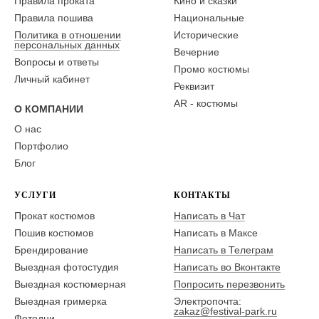
Правила проката
Кино и сказки
Правила пошива
Национальные
Политика в отношении
Исторические
персональных данных
Вечерние
Вопросы и ответы
Промо костюмы
Личный кабинет
Реквизит
AR - костюмы
О КОМПАНИИ
О нас
Портфолио
Блог
УСЛУГИ
КОНТАКТЫ
Прокат костюмов
Написать в Чат
Пошив костюмов
Написать в Максе
Брендирование
Написать в Телеграм
Выездная фотостудия
Написать во Вконтакте
Выездная костюмерная
Попросить перезвонить
Выездная гримерка
Электропочта:
zakaz@festival-park.ru
Фотодни