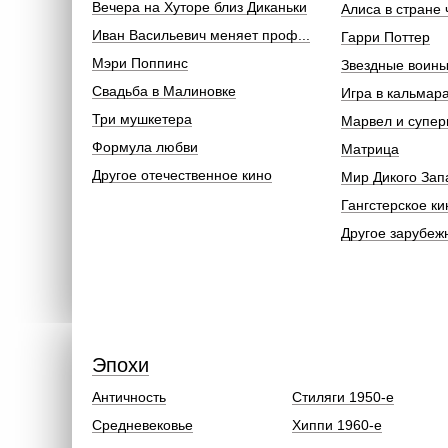
Вечера на Хуторе близ Диканьки
Алиса в стране 
Иван Васильевич меняет проф...
Гарри Поттер
Мэри Поппинс
Звездные воин
Свадьба в Малиновке
Игра в кальмар
Три мушкетера
Марвел и супер
Формула любви
Матрица
Другое отечественное кино
Мир Дикого Зап
Гангстерское ки
Другое зарубеж
Эпохи
Античность
Стиляги 1950-е
Средневековье
Хиппи 1960-е