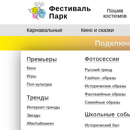
Фестиваль
Пошив
Парк
костюмов
Карнавальные
Кино и сказки
Подключи
костюмо
Ф
отосеcсии
Премьеры
Кино
Русский тренд
Игры
Fashion- образы
Поп-культура
Исторические образы
Фантазийные образы
Тренды
Семейные образы
Интернет-тренды
Школьные соб
Звезды
Afterhalloween
Исторический бал