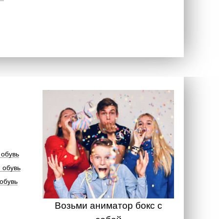
 обувь
 обувь
обувь
Возьми аниматор бокс с