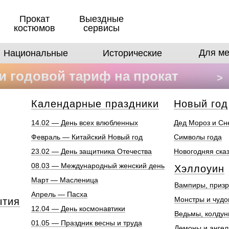
Прокат
Выездные
костюмов
сервисы
Для ме
Национальные
Исторические
 годовой тариф на прокат
>
в
Календарные праздники
Новый год
14.02 — День всех влюбленных
Дед Мороз и Сн
Февраль — Китайский Новый год
Символы года
23.02 — День защитника Отечества
Новогодняя ска
08.03 — Международный женский день
Хэллоуин
Март — Масленица
Вампиры, призр
Апрель — Пасха
Монстры и чуд
ытия
12.04 — День космонавтики
Ведьмы, колдун
01.05 — Праздник весны и труда
Демоны и анге