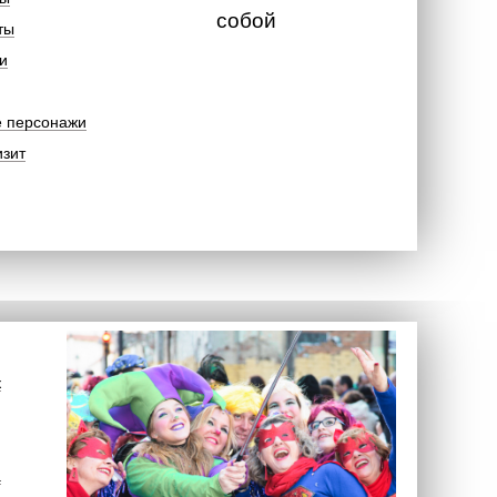
собой
ты
и
е персонажи
изит
к
а