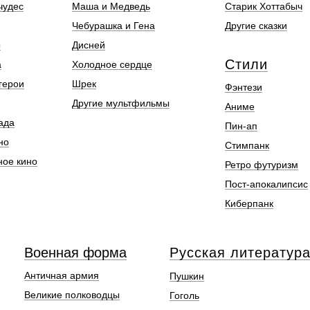
чудес
Маша и Медведь
Старик Хоттабыч
Чебурашка и Гена
Другие сказки
ы
Дисней
Стили
а
Холодное сердце
герои
Шрек
Фэнтези
Другие мультфильмы
Аниме
ада
Пин-ап
но
Стимпанк
ное кино
Ретро футуризм
Пост-апокалипсис
Киберпанк
Военная форма
Русская литератур
Античная армия
Пушкин
Великие полководцы
Гоголь