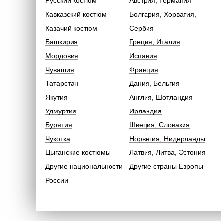
Русский костюм
Австрия, Германия
Кавказский костюм
Болгария, Хорватия,
Казачий костюм
Сербия
Башкирия
Греция, Италия
Мордовия
Испания
Чувашия
Франция
Татарстан
Дания, Бельгия
Якутия
Англия, Шотландия
Удмуртия
Ирландия
Бурятия
Швеция, Словакия
Чукотка
Норвегия, Нидерланды
Цыганские костюмы
Латвия, Литва, Эстония
Другие национальности
Другие страны Европы
России