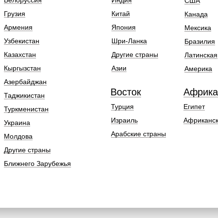
Белоруссия
Индия
США
Грузия
Китай
Канада
Армения
Япония
Мексика
Узбекистан
Шри-Ланка
Бразилия
Казахстан
Другие страны
Латинская
Кыргызстан
Азии
Америка
Азербайджан
Восток
Африка
Таджикистан
Турция
Египет
Туркменистан
Израиль
Африканск
Украина
Арабские страны
Молдова
Другие страны
Ближнего Зарубежья