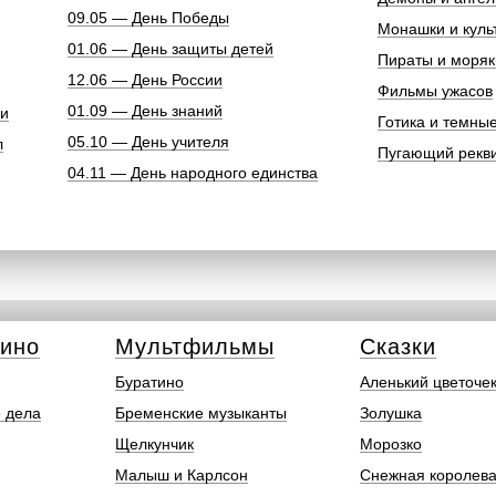
09.05 — День Победы
Монашки и куль
01.06 — День защиты детей
Пираты и моряк
12.06 — День России
Фильмы ужасов
01.09 — День знаний
ки
Готика и темны
05.10 — День учителя
л
Пугающий рекв
04.11 — День народного единства
кино
Мультфильмы
Сказки
Буратино
Аленький цветоче
 дела
Бременские музыканты
Золушка
Щелкунчик
Морозко
Малыш и Карлсон
Снежная королев