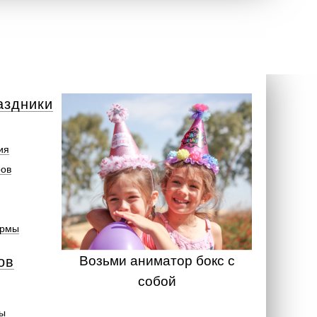
аздники
ия
ров
ормы
Возьми аниматор бокс с
ов
собой
ты