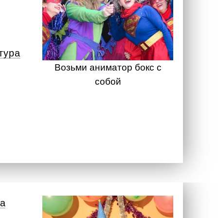
тура
Возьми аниматор бокс с
собой
а