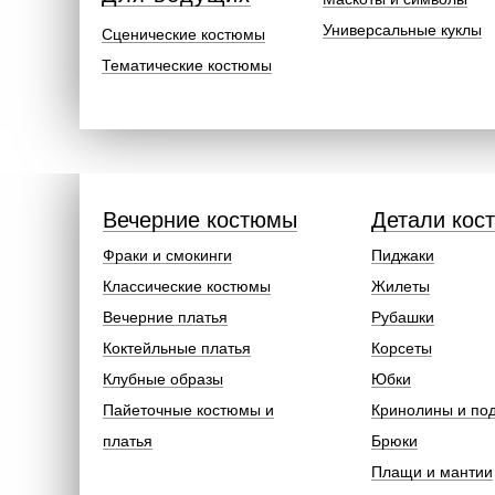
Универсальные куклы
Сценические костюмы
Тематические костюмы
Вечерние костюмы
Детали кос
Фраки и смокинги
Пиджаки
Классические костюмы
Жилеты
Вечерние платья
Рубашки
Коктейльные платья
Корсеты
Клубные образы
Юбки
Пайеточные костюмы и
Кринолины и по
платья
Брюки
Плащи и мантии