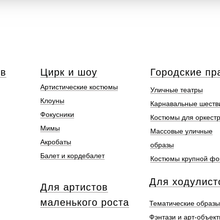
ов
Цирк и шоу
Городские пр
Артистические костюмы
Уличные театры
Клоуны
Карнавальные шеств
Фокусники
Костюмы для оркест
Мимы
Массовые уличные
Акробаты
образы
Балет и кордебалет
Костюмы крупной ф
Для ходулист
Для артистов
маленького роста
Тематические образы
Фэнтази и арт-объек