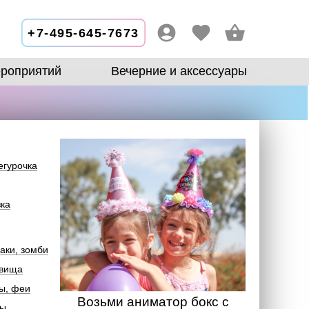
+7-495-645-7673
роприятий
Вечерние и аксессуары
егурочка
зка
аки, зомби
овища
ы, феи
Возьми аниматор бокс с
лы