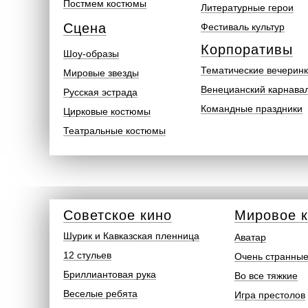
Постмем костюмы
Литературные герои
Сцена
Фестиваль культур
Корпоративы
Шоу-образы
Тематические вечерин
Мировые звезды
Венецианский карнава
Русская эстрада
Командные праздники
Цирковые костюмы
Театральные костюмы
Советское кино
Мировое 
Шурик и Кавказская пленница
Аватар
12 стульев
Очень странные
Бриллиантовая рука
Во все тяжкие
Веселые ребята
Игра престолов