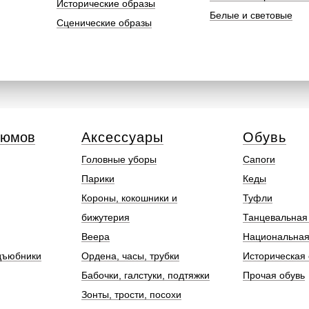
Исторические образы
Белые и световые
Сценические образы
тюмов
Аксессуары
Обувь
Головные уборы
Сапоги
Парики
Кеды
Короны, кокошники и
Туфли
бижутерия
Танцевальная
Веера
Национальная
дъюбники
Ордена, часы, трубки
Историческая 
Бабочки, галстуки, подтяжки
Прочая обувь
Зонты, трости, посохи