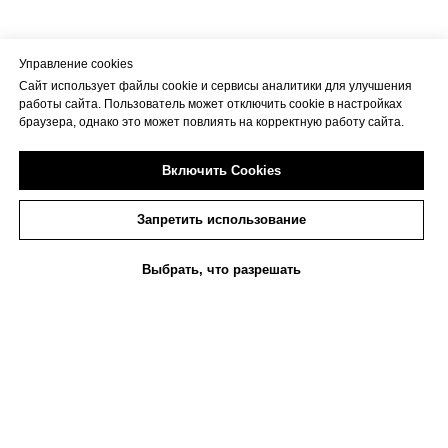
КЛИЕНТАМ
КАТАЛОГ КОСТЮМОВ
Управление cookies
Сайт использует файлы cookie и сервисы аналитики для улучшения
Условия и способы оплаты
Карнавальные
работы сайта. Пользователь может отключить cookie в настройках
Правила проката
Кино и сказки
браузера, однако это может повлиять на корректную работу сайта.
Правила пошива
Национальные
Политика в отношении
Исторические
Включить Cookies
персональных данных
Вечерние
Вопросы и ответы
Промо костюмы
Запретить использование
Личный кабинет
Реквизит
AR - костюмы
О КОМПАНИИ
Выбрать, что разрешать
Прокат
Каталог костюмов
Пошив
Сервисы
О нас
Портфолио
Блог
УСЛУГИ
КОНТАКТЫ
Прокат костюмов
Написать в Чат
Пошив костюмов
Написать в Максе