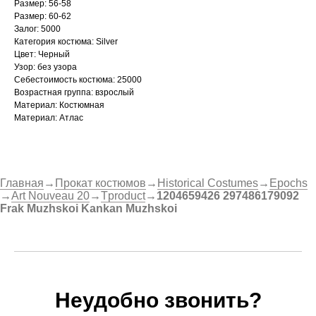
Размер: 56-58
Размер: 60-62
Залог: 5000
Категория костюма: Silver
Цвет: Черный
Узор: без узора
Себестоимость костюма: 25000
Возрастная группа: взрослый
Материал: Костюмная
Материал: Атлас
Главная
→
Прокат костюмов
→
Historical Costumes
→
Epochs
→
Art Nouveau 20
→
Tproduct
→
1204659426 297486179092
Frak Muzhskoi Kankan Muzhskoi
Неудобно звонить?