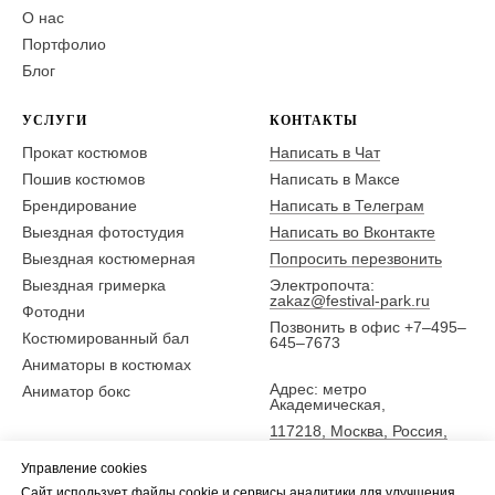
О нас
Портфолио
Блог
УСЛУГИ
КОНТАКТЫ
Прокат костюмов
Написать в Чат
Пошив костюмов
Написать в Максе
Брендирование
Написать в Телеграм
Выездная фотостудия
Написать во Вконтакте
Выездная костюмерная
Попросить перезвонить
Выездная гримерка
Электропочта:
zakaz@festival-park.ru
Фотодни
Позвонить в офис +7–495–
Костюмированный бал
645–7673
Аниматоры в костюмах
Адрес: метро
Аниматор бокс
Академическая,
117218, Москва, Россия,
ул. Новочеремушкинская
Управление cookies
25,
Сайт использует файлы cookie и сервисы аналитики для улучшения