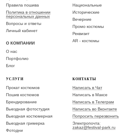
Правила пошива
Национальные
Политика в отношении
Исторические
персональных данных
Вечерние
Вопросы и ответы
Промо костюмы
Личный кабинет
Реквизит
AR - костюмы
О КОМПАНИИ
О нас
Портфолио
Блог
УСЛУГИ
КОНТАКТЫ
Прокат костюмов
Написать в Чат
Пошив костюмов
Написать в Максе
Брендирование
Написать в Телеграм
Выездная фотостудия
Написать во Вконтакте
Выездная костюмерная
Попросить перезвонить
Выездная гримерка
Электропочта:
zakaz@festival-park.ru
Фотодни