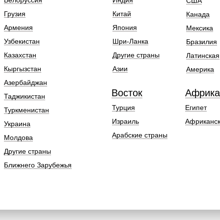
Белоруссия
Индия
США
Грузия
Китай
Канада
Армения
Япония
Мексика
Узбекистан
Шри-Ланка
Бразилия
Казахстан
Другие страны
Латинская
Кыргызстан
Азии
Америка
Азербайджан
Восток
Африка
Таджикистан
Турция
Египет
Туркменистан
Израиль
Африканск
Украина
Арабские страны
Молдова
Другие страны
Ближнего Зарубежья