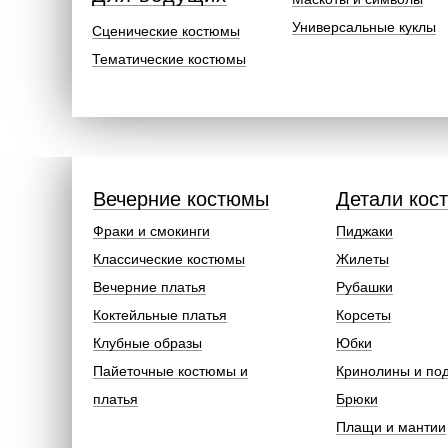
Универсальные куклы
Сценические костюмы
Тематические костюмы
Вечерние костюмы
Детали кос
Фраки и смокинги
Пиджаки
Классические костюмы
Жилеты
Вечерние платья
Рубашки
Коктейльные платья
Корсеты
Клубные образы
Юбки
Пайеточные костюмы и
Кринолины и по
платья
Брюки
Плащи и мантии