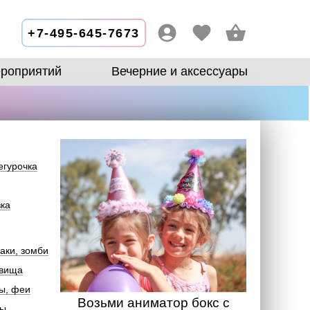
+7-495-645-7673
роприятий
Вечерние и аксессуары
егурочка
зка
аки, зомби
овища
ы, феи
Возьми аниматор бокс с
лы