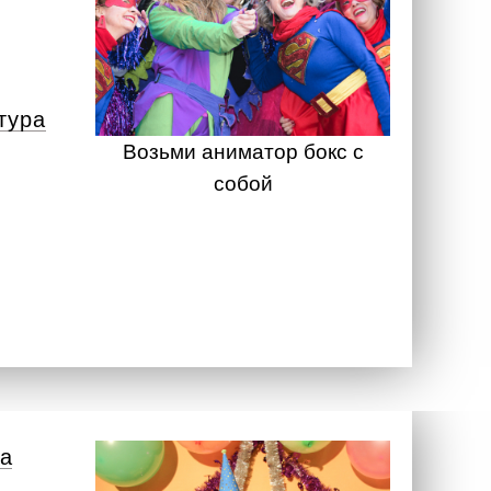
тура
Возьми аниматор бокс с
собой
а