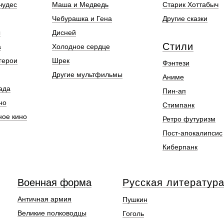
чудес
Маша и Медведь
Старик Хоттабыч
Чебурашка и Гена
Другие сказки
ы
Дисней
Стили
а
Холодное сердце
герои
Шрек
Фэнтези
Другие мультфильмы
Аниме
ада
Пин-ап
но
Стимпанк
ное кино
Ретро футуризм
Пост-апокалипсис
Киберпанк
Военная форма
Русская литератур
Античная армия
Пушкин
Великие полководцы
Гоголь