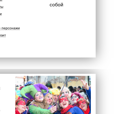
собой
ты
и
е персонажи
изит
к
а