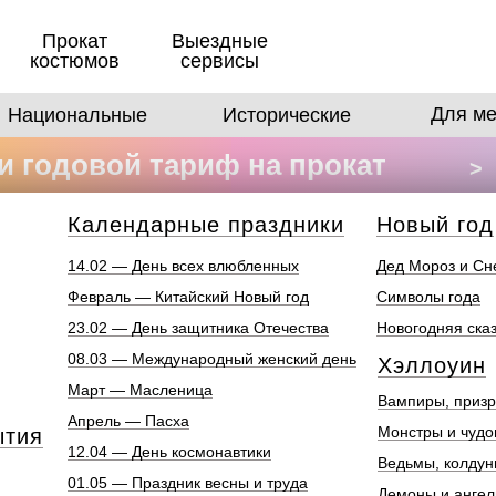
Прокат
Выездные
костюмов
сервисы
Для ме
Национальные
Исторические
 годовой тариф на прокат
>
в
Календарные праздники
Новый год
14.02 — День всех влюбленных
Дед Мороз и Сн
Февраль — Китайский Новый год
Символы года
23.02 — День защитника Отечества
Новогодняя ска
08.03 — Международный женский день
Хэллоуин
Март — Масленица
Вампиры, призр
Апрель — Пасха
Монстры и чуд
ытия
12.04 — День космонавтики
Ведьмы, колдун
01.05 — Праздник весны и труда
Демоны и анге