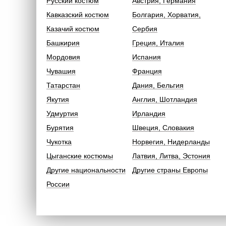
Русский костюм
Австрия, Германия
Кавказский костюм
Болгария, Хорватия,
Казачий костюм
Сербия
Башкирия
Греция, Италия
Мордовия
Испания
Чувашия
Франция
Татарстан
Дания, Бельгия
Якутия
Англия, Шотландия
Удмуртия
Ирландия
Бурятия
Швеция, Словакия
Чукотка
Норвегия, Нидерланды
Цыганские костюмы
Латвия, Литва, Эстония
Другие национальности
Другие страны Европы
России