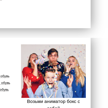
 обувь
 обувь
обувь
Возьми аниматор бокс с