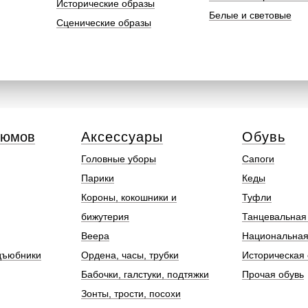
Исторические образы
Белые и световые
Сценические образы
тюмов
Аксессуары
Обувь
Головные уборы
Сапоги
Парики
Кеды
Короны, кокошники и
Туфли
бижутерия
Танцевальная
Веера
Национальная
дъюбники
Ордена, часы, трубки
Историческая 
Бабочки, галстуки, подтяжки
Прочая обувь
Зонты, трости, посохи