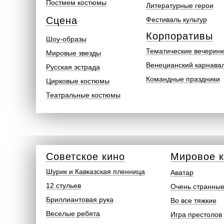
Постмем костюмы
Литературные герои
Сцена
Фестиваль культур
Корпоративы
Шоу-образы
Тематические вечерин
Мировые звезды
Венецианский карнава
Русская эстрада
Командные праздники
Цирковые костюмы
Театральные костюмы
Советское кино
Мировое 
Шурик и Кавказская пленница
Аватар
12 стульев
Очень странные
Бриллиантовая рука
Во все тяжкие
Веселые ребята
Игра престолов