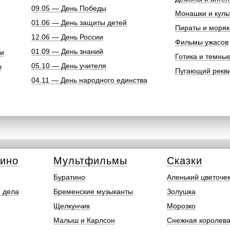
09.05 — День Победы
Монашки и куль
01.06 — День защиты детей
Пираты и моряк
12.06 — День России
Фильмы ужасов
01.09 — День знаний
ки
Готика и темны
05.10 — День учителя
л
Пугающий рекв
04.11 — День народного единства
кино
Мультфильмы
Сказки
Буратино
Аленький цветоче
 дела
Бременские музыканты
Золушка
Щелкунчик
Морозко
Малыш и Карлсон
Снежная королев