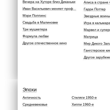
Вечера на Хуторе близ Диканьки
Алиса в стране 
Иван Васильевич меняет проф...
Гарри Поттер
Мэри Поппинс
Звездные воин
Свадьба в Малиновке
Игра в кальмар
Три мушкетера
Марвел и супер
Формула любви
Матрица
Другое отечественное кино
Мир Дикого Зап
Гангстерское ки
Другое зарубеж
Эпохи
Античность
Стиляги 1950-е
Средневековье
Хиппи 1960-е