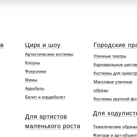
ов
Цирк и шоу
Городские пр
Артистические костюмы
Уличные театры
Клоуны
Карнавальные шеств
Фокусники
Костюмы для оркест
Мимы
Массовые уличные
Акробаты
образы
Балет и кордебалет
Костюмы крупной ф
Для ходулист
Для артистов
маленького роста
Тематические образы
Фэнтази и арт-объек