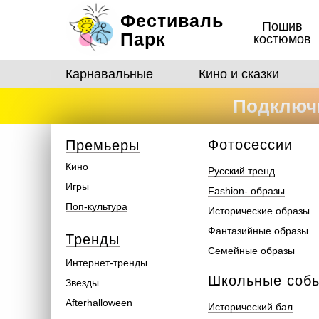
Фестиваль
Пошив
Парк
костюмов
Карнавальные
Кино и сказки
Подключи
костюмо
Ф
отосеcсии
Премьеры
Кино
Русский тренд
Игры
Fashion- образы
Поп-культура
Исторические образы
Фантазийные образы
Тренды
Семейные образы
Интернет-тренды
Школьные соб
Звезды
Afterhalloween
Исторический бал