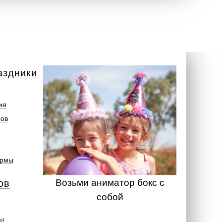
аздники
ия
ров
ормы
Возьми аниматор бокс с
ов
собой
ты