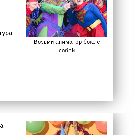
тура
Возьми аниматор бокс с
собой
а