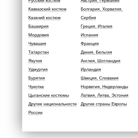
Русский костюм
Австрия, Германия
Кавказский костюм
Болгария, Хорватия,
Казачий костюм
Сербия
Башкирия
Греция, Италия
Мордовия
Испания
Чувашия
Франция
Татарстан
Дания, Бельгия
Якутия
Англия, Шотландия
Удмуртия
Ирландия
Бурятия
Швеция, Словакия
Чукотка
Норвегия, Нидерланды
Цыганские костюмы
Латвия, Литва, Эстония
Другие национальности
Другие страны Европы
России