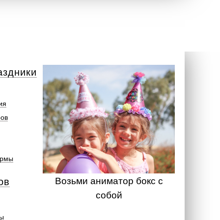
аздники
ия
ров
ормы
Возьми аниматор бокс с
ов
собой
ты