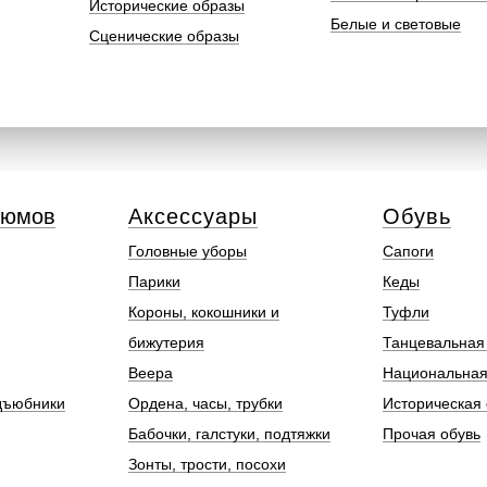
Исторические образы
Белые и световые
Сценические образы
тюмов
Аксессуары
Обувь
Головные уборы
Сапоги
Парики
Кеды
Короны, кокошники и
Туфли
бижутерия
Танцевальная
Веера
Национальная
дъюбники
Ордена, часы, трубки
Историческая 
Бабочки, галстуки, подтяжки
Прочая обувь
Зонты, трости, посохи