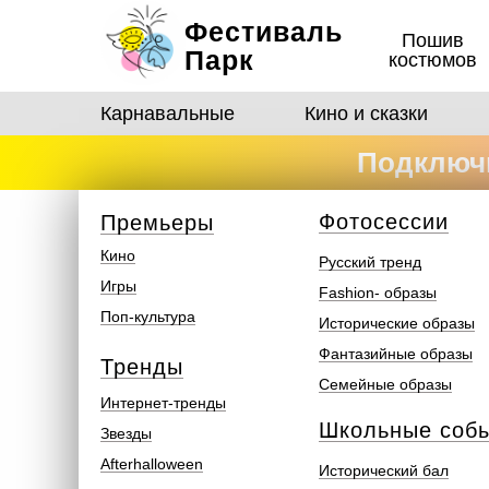
Фестиваль
Пошив
Парк
костюмов
Карнавальные
Кино и сказки
Подключи
костюмо
Ф
отосеcсии
Премьеры
Кино
Русский тренд
Игры
Fashion- образы
Поп-культура
Исторические образы
Фантазийные образы
Тренды
Семейные образы
Интернет-тренды
Школьные соб
Звезды
Afterhalloween
Исторический бал