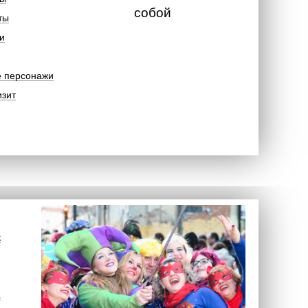
собой
ты
и
е персонажи
изит
к
а