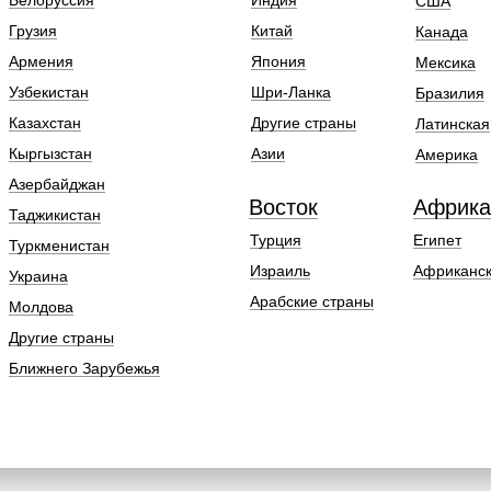
Белоруссия
Индия
США
Грузия
Китай
Канада
Армения
Япония
Мексика
Узбекистан
Шри-Ланка
Бразилия
Казахстан
Другие страны
Латинская
Кыргызстан
Азии
Америка
Азербайджан
Восток
Африка
Таджикистан
Турция
Египет
Туркменистан
Израиль
Африканск
Украина
Арабские страны
Молдова
Другие страны
Ближнего Зарубежья