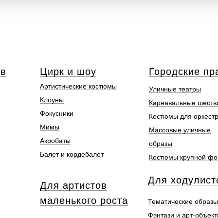
ов
Цирк и шоу
Городские пр
Артистические костюмы
Уличные театры
Клоуны
Карнавальные шеств
Фокусники
Костюмы для оркест
Мимы
Массовые уличные
Акробаты
образы
Балет и кордебалет
Костюмы крупной ф
Для ходулист
Для артистов
маленького роста
Тематические образы
Фэнтази и арт-объек