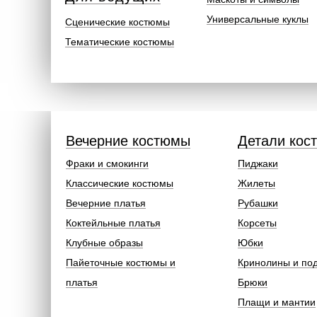
Универсальные куклы
Сценические костюмы
Тематические костюмы
Вечерние костюмы
Детали кос
Фраки и смокинги
Пиджаки
Классические костюмы
Жилеты
Вечерние платья
Рубашки
Коктейльные платья
Корсеты
Клубные образы
Юбки
Пайеточные костюмы и
Кринолины и по
платья
Брюки
Плащи и мантии