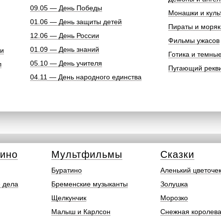
09.05 — День Победы
Монашки и куль
01.06 — День защиты детей
Пираты и моряк
12.06 — День России
Фильмы ужасов
01.09 — День знаний
ки
Готика и темны
05.10 — День учителя
л
Пугающий рекв
04.11 — День народного единства
кино
Мультфильмы
Сказки
Буратино
Аленький цветоче
 дела
Бременские музыканты
Золушка
Щелкунчик
Морозко
Малыш и Карлсон
Снежная королев