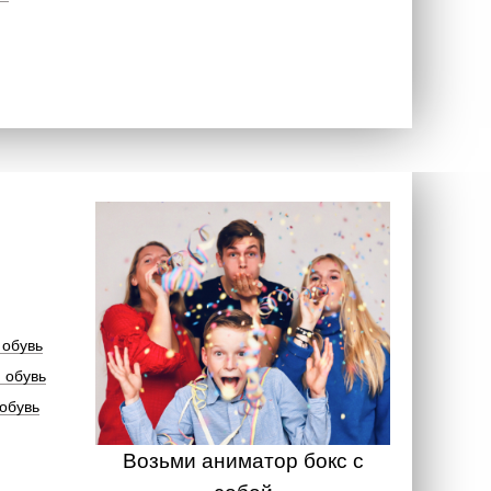
 обувь
 обувь
обувь
Возьми аниматор бокс с