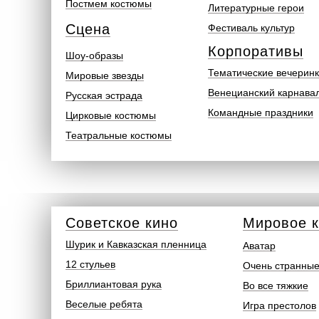
Постмем костюмы
Литературные герои
Сцена
Фестиваль культур
Корпоративы
Шоу-образы
Тематические вечерин
Мировые звезды
Венецианский карнава
Русская эстрада
Командные праздники
Цирковые костюмы
Театральные костюмы
Советское кино
Мировое 
Шурик и Кавказская пленница
Аватар
12 стульев
Очень странные
Бриллиантовая рука
Во все тяжкие
Веселые ребята
Игра престолов