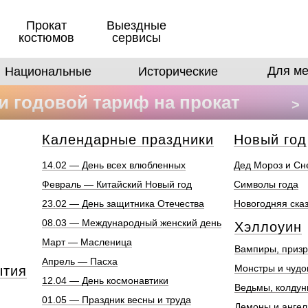
Прокат
Выездные
костюмов
сервисы
Для ме
Национальные
Исторические
 годовой тариф на прокат
>
в
Календарные праздники
Новый год
14.02 — День всех влюбленных
Дед Мороз и Сн
Февраль — Китайский Новый год
Символы года
23.02 — День защитника Отечества
Новогодняя ска
08.03 — Международный женский день
Хэллоуин
Март — Масленица
Вампиры, призр
Апрель — Пасха
Монстры и чуд
ытия
12.04 — День космонавтики
Ведьмы, колдун
01.05 — Праздник весны и труда
Демоны и анге