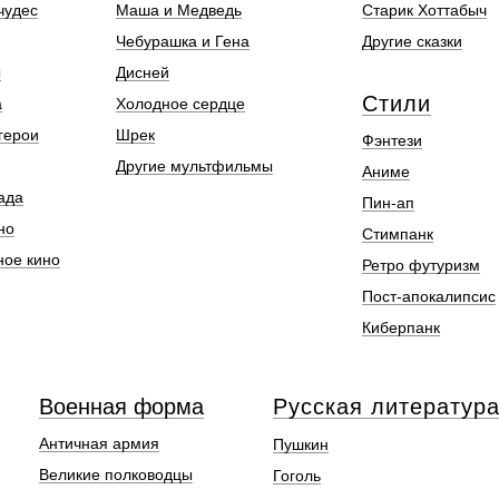
чудес
Маша и Медведь
Старик Хоттабыч
Чебурашка и Гена
Другие сказки
ы
Дисней
Стили
а
Холодное сердце
герои
Шрек
Фэнтези
Другие мультфильмы
Аниме
ада
Пин-ап
но
Стимпанк
ное кино
Ретро футуризм
Пост-апокалипсис
Киберпанк
Военная форма
Русская литератур
Античная армия
Пушкин
Великие полководцы
Гоголь