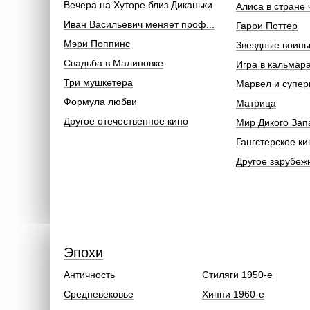
Вечера на Хуторе близ Диканьки
Алиса в стране 
Иван Васильевич меняет проф...
Гарри Поттер
Мэри Поппинс
Звездные воин
Свадьба в Малиновке
Игра в кальмар
Три мушкетера
Марвел и супер
Формула любви
Матрица
Другое отечественное кино
Мир Дикого Зап
Гангстерское ки
Другое зарубеж
Эпохи
Античность
Стиляги 1950-е
Средневековье
Хиппи 1960-е