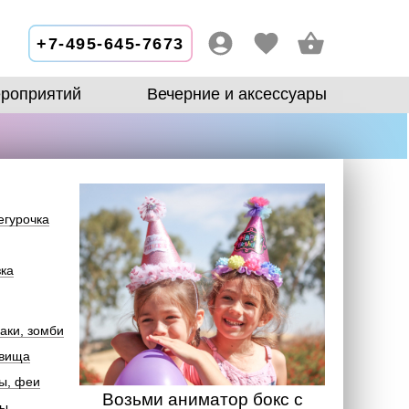
+7-495-645-7673
роприятий
Вечерние и аксессуары
егурочка
зка
аки, зомби
овища
ы, феи
Возьми аниматор бокс с
лы