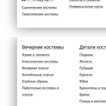
Универсальные куклы
Сценические костюмы
Тематические костюмы
Вечерние костюмы
Детали кос
Фраки и смокинги
Пиджаки
Классические костюмы
Жилеты
Вечерние платья
Рубашки
Коктейльные платья
Корсеты
Клубные образы
Юбки
Пайеточные костюмы и
Кринолины и по
платья
Брюки
Плащи и мантии