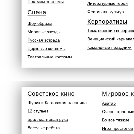
Постмем костюмы
Литературные герои
Сцена
Фестиваль культур
Корпоративы
Шоу-образы
Тематические вечерин
Мировые звезды
Венецианский карнава
Русская эстрада
Командные праздники
Цирковые костюмы
Театральные костюмы
Советское кино
Мировое 
Шурик и Кавказская пленница
Аватар
12 стульев
Очень странные
Бриллиантовая рука
Во все тяжкие
Веселые ребята
Игра престолов