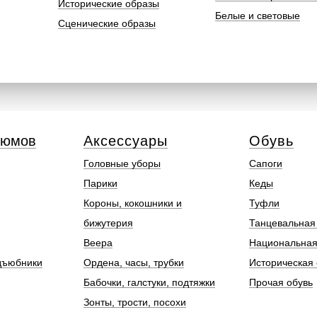
Исторические образы
Белые и световые
Сценические образы
тюмов
Аксессуары
Обувь
Головные уборы
Сапоги
Парики
Кеды
Короны, кокошники и
Туфли
бижутерия
Танцевальная
Веера
Национальная
дъюбники
Ордена, часы, трубки
Историческая 
Бабочки, галстуки, подтяжки
Прочая обувь
Зонты, трости, посохи