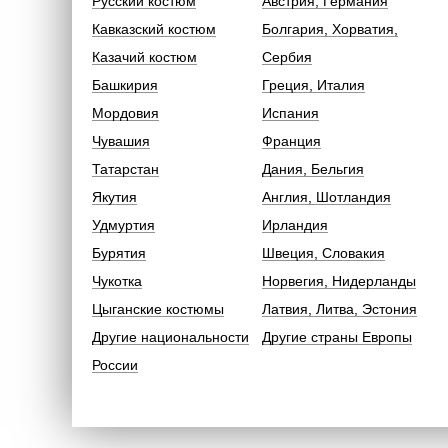
Русский костюм
Австрия, Германия
Кавказский костюм
Болгария, Хорватия,
Казачий костюм
Сербия
Башкирия
Греция, Италия
Мордовия
Испания
Чувашия
Франция
Татарстан
Дания, Бельгия
Якутия
Англия, Шотландия
Удмуртия
Ирландия
Бурятия
Швеция, Словакия
Чукотка
Норвегия, Нидерланды
Цыганские костюмы
Латвия, Литва, Эстония
Другие национальности
Другие страны Европы
России