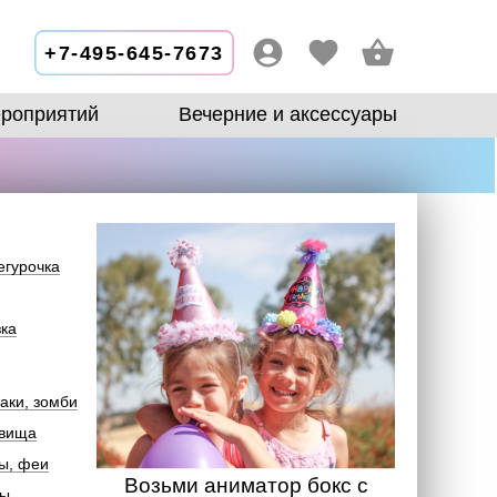
+7-495-645-7673
роприятий
Вечерние и аксессуары
егурочка
зка
аки, зомби
овища
ы, феи
Возьми аниматор бокс с
лы