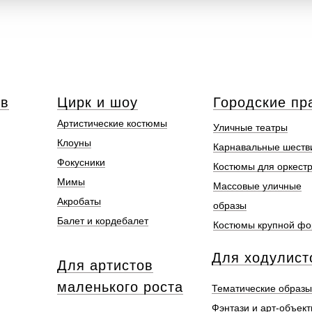
ов
Цирк и шоу
Городские пр
Артистические костюмы
Уличные театры
Клоуны
Карнавальные шеств
Фокусники
Костюмы для оркест
Мимы
Массовые уличные
Акробаты
образы
Балет и кордебалет
Костюмы крупной ф
Для ходулист
Для артистов
маленького роста
Тематические образы
Фэнтази и арт-объек