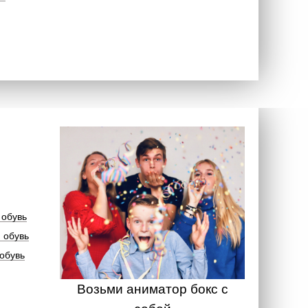
 обувь
 обувь
обувь
Возьми аниматор бокс с