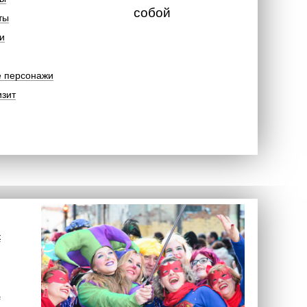
собой
ты
и
е персонажи
изит
к
а