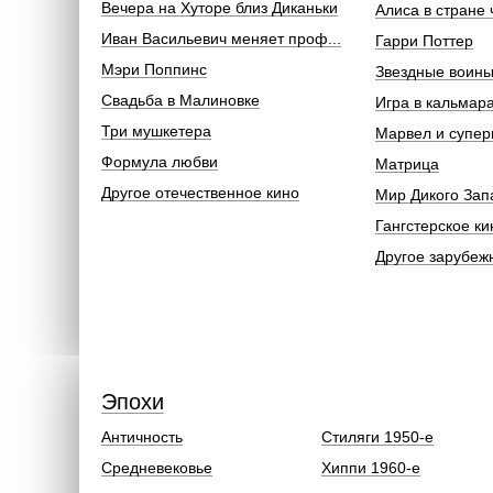
Вечера на Хуторе близ Диканьки
Алиса в стране 
Иван Васильевич меняет проф...
Гарри Поттер
Мэри Поппинс
Звездные воин
Свадьба в Малиновке
Игра в кальмар
Три мушкетера
Марвел и супер
Формула любви
Матрица
Другое отечественное кино
Мир Дикого Зап
Гангстерское ки
Другое зарубеж
Эпохи
Античность
Стиляги 1950-е
Средневековье
Хиппи 1960-е