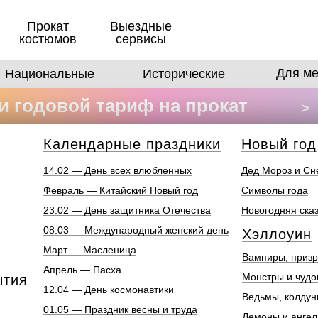
Прокат
Выездные
костюмов
сервисы
Для ме
Национальные
Исторические
 годовой тариф на прокат
>
в
Календарные праздники
Новый год
14.02 — День всех влюбленных
Дед Мороз и Сн
Февраль — Китайский Новый год
Символы года
23.02 — День защитника Отечества
Новогодняя ска
08.03 — Международный женский день
Хэллоуин
Март — Масленица
Вампиры, призр
Апрель — Пасха
Монстры и чуд
ытия
12.04 — День космонавтики
Ведьмы, колдун
01.05 — Праздник весны и труда
Демоны и анге