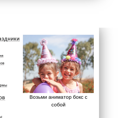
аздники
ия
ров
ормы
Возьми аниматор бокс с
ов
собой
ты