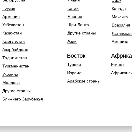
Белоруссия
Индия
США
Грузия
Китай
Канада
Армения
Япония
Мексика
Узбекистан
Шри-Ланка
Бразилия
Казахстан
Другие страны
Латинская
Кыргызстан
Азии
Америка
Азербайджан
Восток
Африка
Таджикистан
Турция
Египет
Туркменистан
Израиль
Африканск
Украина
Арабские страны
Молдова
Другие страны
Ближнего Зарубежья