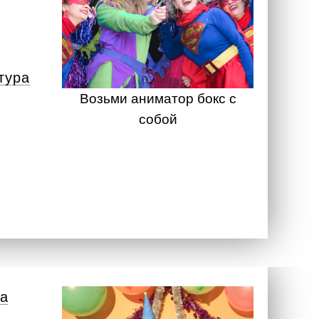
тура
Возьми аниматор бокс с
собой
а