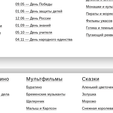
09.05 — День Победы
Монашки и куль
01.06 — День защиты детей
Пираты и моряк
12.06 — День России
Фильмы ужасов
01.09 — День знаний
ки
Готика и темны
05.10 — День учителя
л
Пугающий рекв
04.11 — День народного единства
кино
Мультфильмы
Сказки
Буратино
Аленький цветоче
 дела
Бременские музыканты
Золушка
Щелкунчик
Морозко
Малыш и Карлсон
Снежная королев