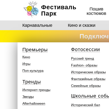
Фестиваль
Пошив
Парк
костюмов
Карнавальные
Кино и сказки
Подключи
костюмо
Ф
отосеcсии
Премьеры
Кино
Русский тренд
Игры
Fashion- образы
Поп-культура
Исторические образы
Фантазийные образы
Тренды
Семейные образы
Интернет-тренды
Школьные соб
Звезды
Afterhalloween
Исторический бал