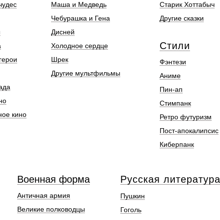
чудес
Маша и Медведь
Старик Хоттабыч
Чебурашка и Гена
Другие сказки
ы
Дисней
Стили
а
Холодное сердце
герои
Шрек
Фэнтези
Другие мультфильмы
Аниме
ада
Пин-ап
но
Стимпанк
ное кино
Ретро футуризм
Пост-апокалипсис
Киберпанк
Военная форма
Русская литератур
Античная армия
Пушкин
Великие полководцы
Гоголь