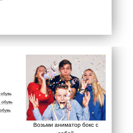
 обувь
 обувь
обувь
Возьми аниматор бокс с