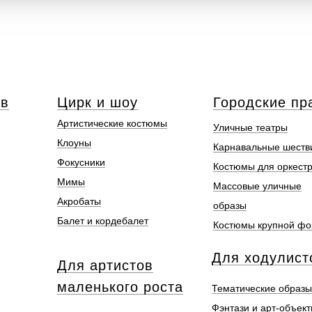
ов
Цирк и шоу
Городские пр
Артистические костюмы
Уличные театры
Клоуны
Карнавальные шеств
Фокусники
Костюмы для оркест
Мимы
Массовые уличные
Акробаты
образы
Балет и кордебалет
Костюмы крупной ф
Для ходулист
Для артистов
маленького роста
Тематические образы
Фэнтази и арт-объек