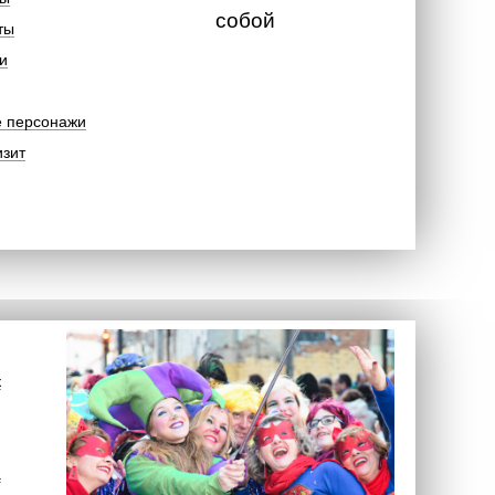
собой
ты
и
е персонажи
изит
к
а