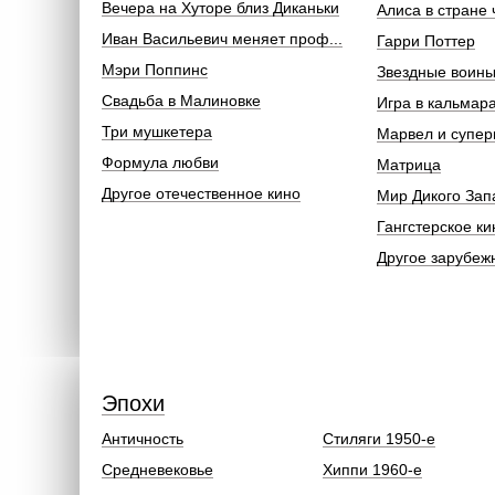
Вечера на Хуторе близ Диканьки
Алиса в стране 
Иван Васильевич меняет проф...
Гарри Поттер
Мэри Поппинс
Звездные воин
Свадьба в Малиновке
Игра в кальмар
Три мушкетера
Марвел и супер
Формула любви
Матрица
Другое отечественное кино
Мир Дикого Зап
Гангстерское ки
Другое зарубеж
Эпохи
Античность
Стиляги 1950-е
Средневековье
Хиппи 1960-е