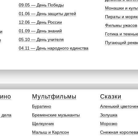
09.05 — День Победы
Монашки и куль
01.06 — День защиты детей
Пираты и моряк
12.06 — День России
Фильмы ужасов
01.09 — День знаний
ки
Готика и темны
05.10 — День учителя
л
Пугающий рекв
04.11 — День народного единства
кино
Мультфильмы
Сказки
Буратино
Аленький цветоче
 дела
Бременские музыканты
Золушка
Щелкунчик
Морозко
Малыш и Карлсон
Снежная королев