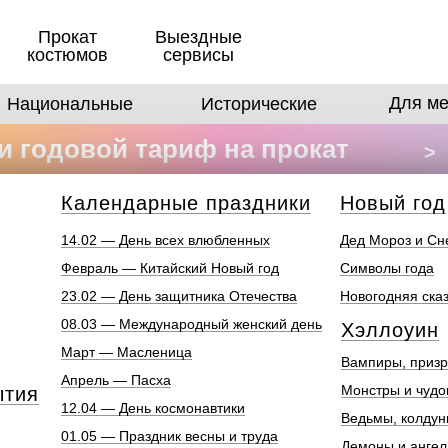
Прокат
Выездные
костюмов
сервисы
Для ме
Национальные
Исторические
 годовой тариф на прокат
>
в
Календарные праздники
Новый год
14.02 — День всех влюбленных
Дед Мороз и Сн
Февраль — Китайский Новый год
Символы года
23.02 — День защитника Отечества
Новогодняя ска
08.03 — Международный женский день
Хэллоуин
Март — Масленица
Вампиры, призр
Апрель — Пасха
Монстры и чуд
ытия
12.04 — День космонавтики
Ведьмы, колдун
01.05 — Праздник весны и труда
Демоны и анге