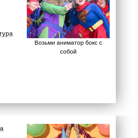
тура
Возьми аниматор бокс с
собой
а