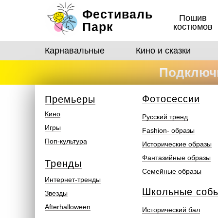
Фестиваль
Пошив
Парк
костюмов
Карнавальные
Кино и сказки
Подключи
костюмо
Ф
отосеcсии
Премьеры
Кино
Русский тренд
Игры
Fashion- образы
Поп-культура
Исторические образы
Фантазийные образы
Тренды
Семейные образы
Интернет-тренды
Школьные соб
Звезды
Afterhalloween
Исторический бал