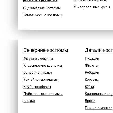
Универсальные куклы
Сценические костюмы
Тематические костюмы
Вечерние костюмы
Детали кос
Фраки и смокинги
Пиджаки
Классические костюмы
Жилеты
Вечерние платья
Рубашки
Коктейльные платья
Корсеты
Клубные образы
Юбки
Пайеточные костюмы и
Кринолины и по
платья
Брюки
Плащи и мантии