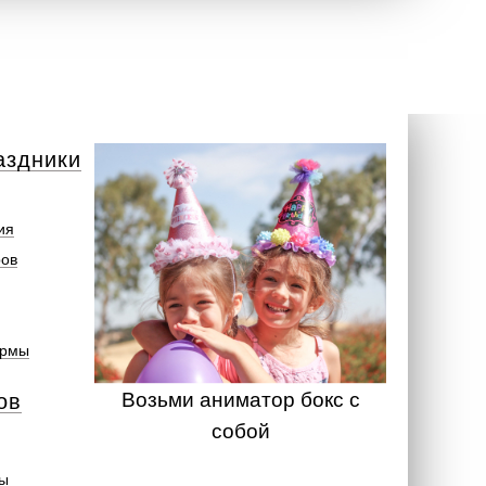
аздники
ия
ров
ормы
Возьми аниматор бокс с
ов
собой
ты