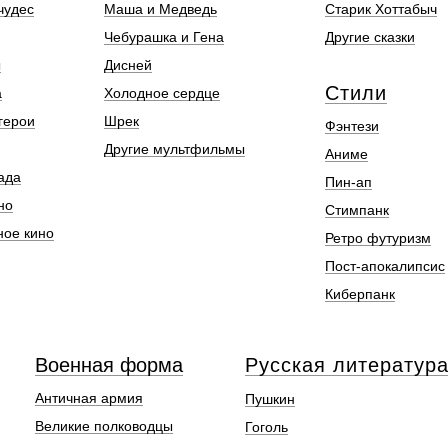
чудес
Маша и Медведь
Старик Хоттабыч
Чебурашка и Гена
Другие сказки
ы
Дисней
Стили
а
Холодное сердце
герои
Шрек
Фэнтези
Другие мультфильмы
Аниме
ада
Пин-ап
но
Стимпанк
ное кино
Ретро футуризм
Пост-апокалипсис
Киберпанк
Военная форма
Русская литератур
Античная армия
Пушкин
Великие полководцы
Гоголь