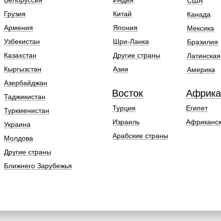
Белоруссия
Индия
США
Грузия
Китай
Канада
Армения
Япония
Мексика
Узбекистан
Шри-Ланка
Бразилия
Казахстан
Другие страны
Латинская
Кыргызстан
Азии
Америка
Азербайджан
Восток
Африка
Таджикистан
Турция
Египет
Туркменистан
Израиль
Африканск
Украина
Арабские страны
Молдова
Другие страны
Ближнего Зарубежья