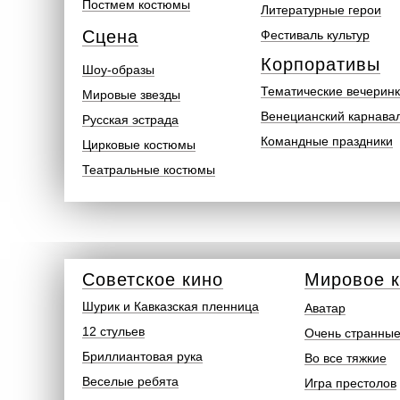
Постмем костюмы
Литературные герои
Сцена
Фестиваль культур
Корпоративы
Шоу-образы
Тематические вечерин
Мировые звезды
Венецианский карнава
Русская эстрада
Командные праздники
Цирковые костюмы
Театральные костюмы
Советское кино
Мировое 
Шурик и Кавказская пленница
Аватар
12 стульев
Очень странные
Бриллиантовая рука
Во все тяжкие
Веселые ребята
Игра престолов