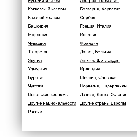
Русский костюм
Австрия, Германия
Кавказский костюм
Болгария, Хорватия,
Казачий костюм
Сербия
Башкирия
Греция, Италия
Мордовия
Испания
Чувашия
Франция
Татарстан
Дания, Бельгия
Якутия
Англия, Шотландия
Удмуртия
Ирландия
Бурятия
Швеция, Словакия
Чукотка
Норвегия, Нидерланды
Цыганские костюмы
Латвия, Литва, Эстония
Другие национальности
Другие страны Европы
России