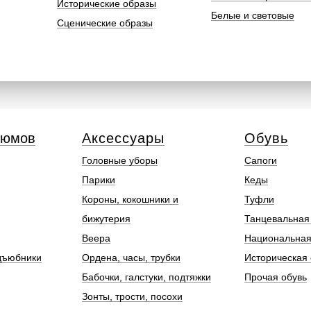
Исторические образы
Белые и световые
Сценические образы
тюмов
Аксессуары
Обувь
Головные уборы
Сапоги
Парики
Кеды
Короны, кокошники и
Туфли
бижутерия
Танцевальная
Веера
Национальная
дъюбники
Ордена, часы, трубки
Историческая 
Бабочки, галстуки, подтяжки
Прочая обувь
Зонты, трости, посохи