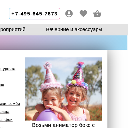
+7-495-645-7673
роприятий
Вечерние и аксессуары
егурочка
зка
аки, зомби
овища
ы, феи
Возьми аниматор бокс с
лы