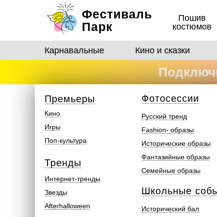
Фестиваль
Пошив
Парк
костюмов
Карнавальные
Кино и сказки
Подключи
костюмо
Ф
отосеcсии
Премьеры
Кино
Русский тренд
Игры
Fashion- образы
Поп-культура
Исторические образы
Фантазийные образы
Тренды
Семейные образы
Интернет-тренды
Школьные соб
Звезды
Afterhalloween
Исторический бал