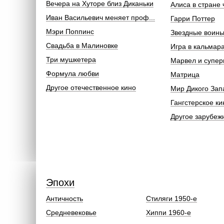
Вечера на Хуторе близ Диканьки
Алиса в стране 
Иван Васильевич меняет проф...
Гарри Поттер
Мэри Поппинс
Звездные воин
Свадьба в Малиновке
Игра в кальмар
Три мушкетера
Марвел и супер
Формула любви
Матрица
Другое отечественное кино
Мир Дикого Зап
Гангстерское ки
Другое зарубеж
Эпохи
Античность
Стиляги 1950-е
Средневековье
Хиппи 1960-е