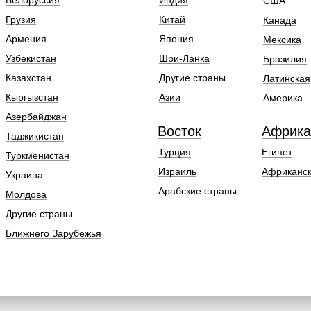
Белоруссия
Индия
США
Грузия
Китай
Канада
Армения
Япония
Мексика
Узбекистан
Шри-Ланка
Бразилия
Казахстан
Другие страны
Латинская
Кыргызстан
Азии
Америка
Азербайджан
Восток
Африка
Таджикистан
Турция
Египет
Туркменистан
Израиль
Африканск
Украина
Арабские страны
Молдова
Другие страны
Ближнего Зарубежья