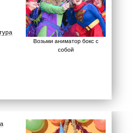
тура
Возьми аниматор бокс с
собой
а