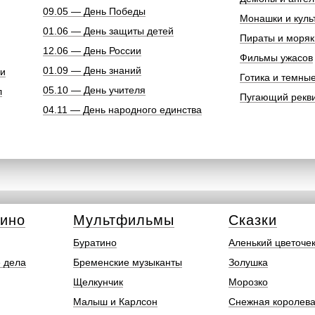
09.05 — День Победы
Монашки и куль
01.06 — День защиты детей
Пираты и моряк
12.06 — День России
Фильмы ужасов
01.09 — День знаний
ки
Готика и темны
05.10 — День учителя
л
Пугающий рекв
04.11 — День народного единства
кино
Мультфильмы
Сказки
Буратино
Аленький цветоче
 дела
Бременские музыканты
Золушка
Щелкунчик
Морозко
Малыш и Карлсон
Снежная королев