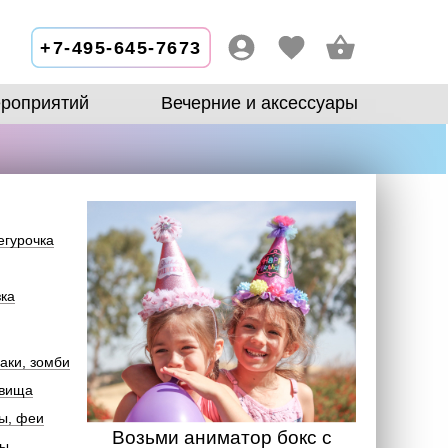
+7-495-645-7673
роприятий
Вечерние и аксессуары
егурочка
зка
аки, зомби
овища
ы, феи
Возьми аниматор бокс с
лы