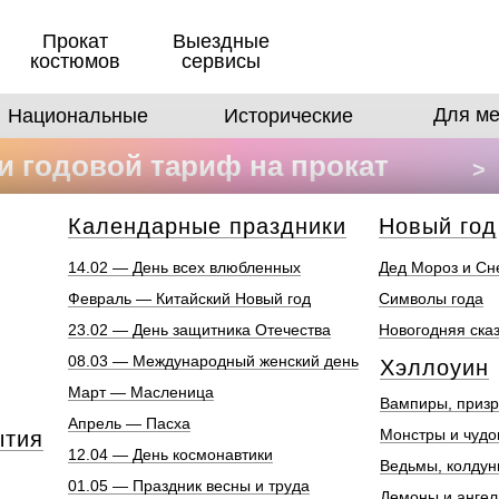
Прокат
Выездные
костюмов
сервисы
Для ме
Национальные
Исторические
 годовой тариф на прокат
>
в
Календарные праздники
Новый год
14.02 — День всех влюбленных
Дед Мороз и Сн
Февраль — Китайский Новый год
Символы года
23.02 — День защитника Отечества
Новогодняя ска
08.03 — Международный женский день
Хэллоуин
Март — Масленица
Вампиры, призр
Апрель — Пасха
Монстры и чуд
ытия
12.04 — День космонавтики
Ведьмы, колдун
01.05 — Праздник весны и труда
Демоны и анге