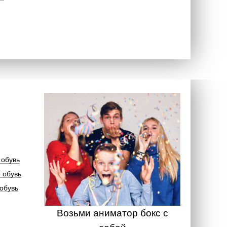
 обувь
 обувь
обувь
Возьми аниматор бокс с