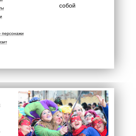
собой
ты
и
е персонажи
изит
к
а