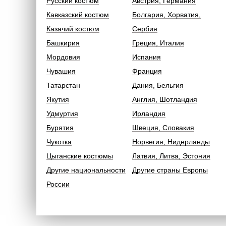
Русский костюм
Австрия, Германия
Кавказский костюм
Болгария, Хорватия,
Казачий костюм
Сербия
Башкирия
Греция, Италия
Мордовия
Испания
Чувашия
Франция
Татарстан
Дания, Бельгия
Якутия
Англия, Шотландия
Удмуртия
Ирландия
Бурятия
Швеция, Словакия
Чукотка
Норвегия, Нидерланды
Цыганские костюмы
Латвия, Литва, Эстония
Другие национальности
Другие страны Европы
России