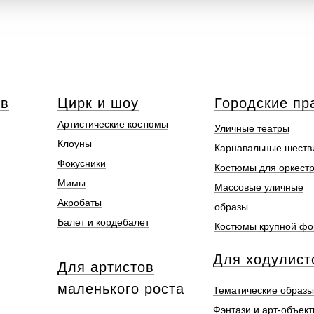
ов
Цирк и шоу
Городские пр
Артистические костюмы
Уличные театры
Клоуны
Карнавальные шеств
Фокусники
Костюмы для оркест
Мимы
Массовые уличные
Акробаты
образы
Балет и кордебалет
Костюмы крупной ф
Для ходулист
Для артистов
маленького роста
Тематические образы
Фэнтази и арт-объек