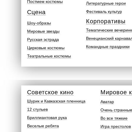
Постмем костюмы
Литературные герои
Сцена
Фестиваль культур
Корпоративы
Шоу-образы
Тематические вечерин
Мировые звезды
Венецианский карнава
Русская эстрада
Командные праздники
Цирковые костюмы
Театральные костюмы
Советское кино
Мировое 
Шурик и Кавказская пленница
Аватар
12 стульев
Очень странные
Бриллиантовая рука
Во все тяжкие
Веселые ребята
Игра престолов