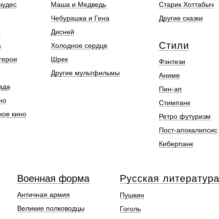
чудес
Маша и Медведь
Старик Хоттабыч
Чебурашка и Гена
Другие сказки
ы
Дисней
Стили
а
Холодное сердце
герои
Шрек
Фэнтези
Другие мультфильмы
Аниме
ада
Пин-ап
но
Стимпанк
ное кино
Ретро футуризм
Пост-апокалипсис
Киберпанк
Военная форма
Русская литератур
Античная армия
Пушкин
Великие полководцы
Гоголь