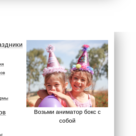
аздники
ия
ров
ормы
Возьми аниматор бокс с
ов
собой
ты