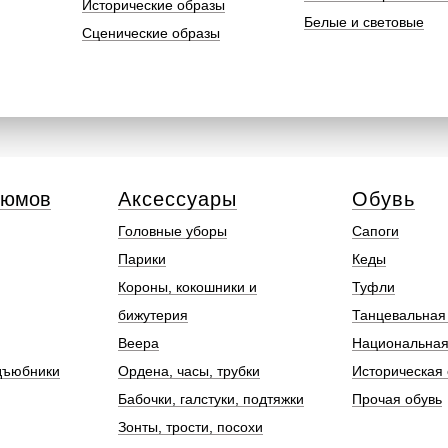
Исторические образы
Белые и световые
Сценические образы
тюмов
Аксессуары
Обувь
Головные уборы
Сапоги
Парики
Кеды
Короны, кокошники и
Туфли
бижутерия
Танцевальная
Веера
Национальная
дъюбники
Ордена, часы, трубки
Историческая 
Бабочки, галстуки, подтяжки
Прочая обувь
Зонты, трости, посохи