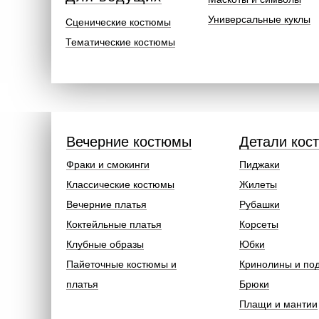
Универсальные куклы
Сценические костюмы
Тематические костюмы
Вечерние костюмы
Детали кос
Фраки и смокинги
Пиджаки
Классические костюмы
Жилеты
Вечерние платья
Рубашки
Коктейльные платья
Корсеты
Клубные образы
Юбки
Пайеточные костюмы и
Кринолины и по
платья
Брюки
Плащи и мантии