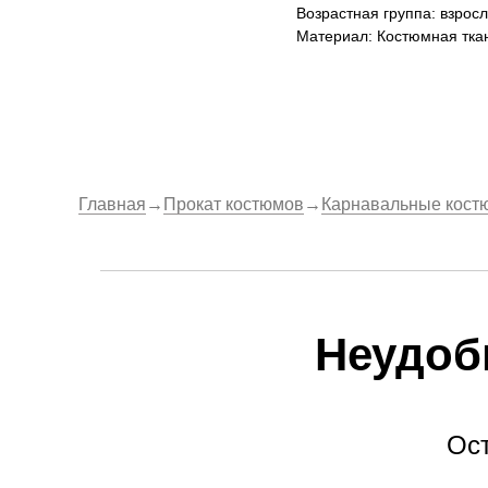
Возрастная группа: взрос
Материал: Костюмная тка
Главная
→
Прокат костюмов
→
Карнавальные кост
Неудоб
Ос