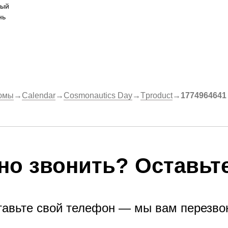
лый
нь
юмы
→
Calendar
→
Cosmonautics Day
→
Tproduct
→
1774964641 
но звонить? Оставьте
тавьте свой телефон — мы вам перезво